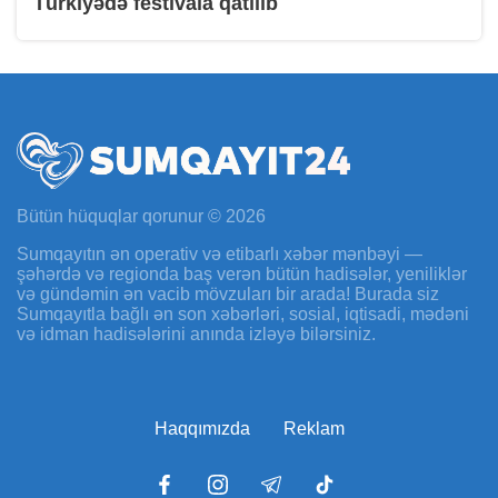
Türkiyədə festivala qatılıb
Bütün hüquqlar qorunur © 2026
Sumqayıtın ən operativ və etibarlı xəbər mənbəyi —
şəhərdə və regionda baş verən bütün hadisələr, yeniliklər
və gündəmin ən vacib mövzuları bir arada! Burada siz
Sumqayıtla bağlı ən son xəbərləri, sosial, iqtisadi, mədəni
və idman hadisələrini anında izləyə bilərsiniz.
Haqqımızda
Reklam