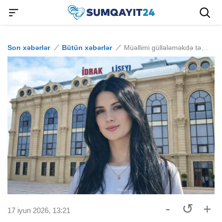
Son xəbərlər
Bütün xəbərlər
Müəllimi güllələməkdə təqsirləndirilən yeniyetmə ev dustaqlığına buraxılmayıb
-
↺
+
17 iyun 2026, 13:21