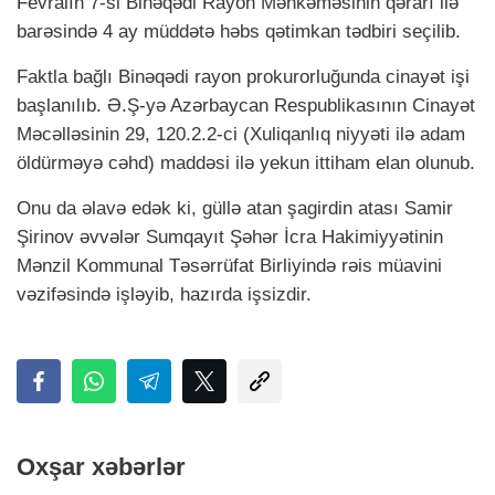
Fevralın 7-si Binəqədi Rayon Məhkəməsinin qərarı ilə
barəsində 4 ay müddətə həbs qətimkan tədbiri seçilib.
Faktla bağlı Binəqədi rayon prokurorluğunda cinayət işi
başlanılıb. Ə.Ş-yə Azərbaycan Respublikasının Cinayət
Məcəlləsinin 29, 120.2.2-ci (Xuliqanlıq niyyəti ilə adam
öldürməyə cəhd) maddəsi ilə yekun ittiham elan olunub.
Onu da əlavə edək ki, güllə atan şagirdin atası Samir
Şirinov əvvələr Sumqayıt Şəhər İcra Hakimiyyətinin
Mənzil Kommunal Təsərrüfat Birliyində rəis müavini
vəzifəsində işləyib, hazırda işsizdir.
Oxşar xəbərlər