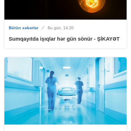
Bütün xəbərlər
Bu gün, 14:20
Sumqayıtda işıqlar hər gün sönür - ŞİKAYƏT