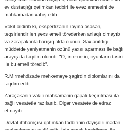
ev dustaqlığı qətimkan tədbiri ilə əvəzlənməsini də
məhkəmədən xahiş edib.
Vəkil bildirib ki, ekspertizanın rəyinə əsasən,
təqsirləndirilən şəxs əməli törədərkən anlaqlı olmayıb
və zərəçəkənlə barışıq əldə olunub. Saxlanıldığı
müddətdə yeniyetmənin özünü yaxşı aparması ilə bağlı
arayış da təqdim olunub: "O, internetin, oyunların təsiri
ilə bu əməli törədib".
R.Mirmehdizadə məhkəməyə şagirdin diplomlarını da
təqdim edib.
Zərəçəkənin vəkili məhkəmənin qapalı keçirilməsi ilə
bağlı vəsatətlə razılaşıb. Digər vəsatətə də etiraz
etməyib.
Dövlət ittihamçısı qətimkan tədbirinin dəyişdirilmədən