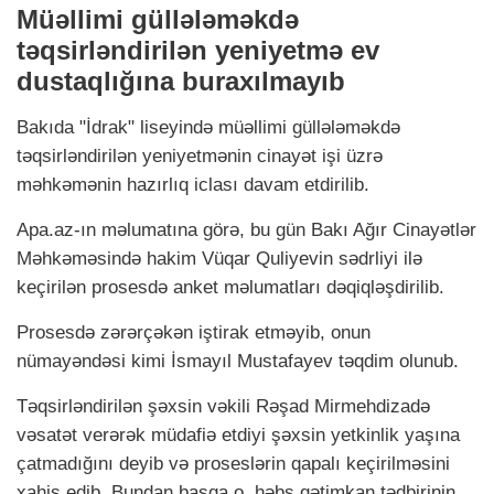
Müəllimi güllələməkdə
təqsirləndirilən yeniyetmə ev
dustaqlığına buraxılmayıb
Bakıda "İdrak" liseyində müəllimi güllələməkdə
təqsirləndirilən yeniyetmənin cinayət işi üzrə
məhkəmənin hazırlıq iclası davam etdirilib.
Apa.az-ın məlumatına görə, bu gün Bakı Ağır Cinayətlər
Məhkəməsində hakim Vüqar Quliyevin sədrliyi ilə
keçirilən prosesdə anket məlumatları dəqiqləşdirilib.
Prosesdə zərərçəkən iştirak etməyib, onun
nümayəndəsi kimi İsmayıl Mustafayev təqdim olunub.
Təqsirləndirilən şəxsin vəkili Rəşad Mirmehdizadə
vəsatət verərək müdafiə etdiyi şəxsin yetkinlik yaşına
çatmadığını deyib və proseslərin qapalı keçirilməsini
xahiş edib. Bundan başqa o, həbs qətimkan tədbirinin