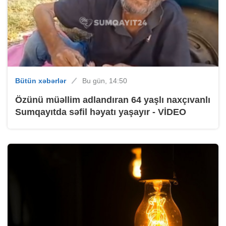
Bütün xəbərlər
Bu gün, 14:50
Özünü müəllim adlandıran 64 yaşlı naxçıvanlı
Sumqayıtda səfil həyatı yaşayır - VİDEO