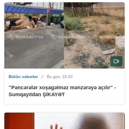
Bütün xəbərlər
Bu gün, 16:20
"Pəncərələr xoşagəlməz mənzərəyə açılır" -
Sumqayıtdan ŞİKAYƏT