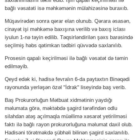
saxlanılmasını təklif edib. İşin qapalı keçirilməsi ilə
bağlı vəsatəti isə məhkəmənin mülahizəsinə buraxıb.
Müşavirədən sonra qərar elan olunub. Qərara əsasən,
cinayət işi məhkəmə baxışına verilib və baxış iclası
iyulun 1-nə təyin edilib. Təqsirləndirilən şəxs barəsində
seçilmiş həbs qətimkan tədbiri qüvvədə saxlanılıb.
Prosesin qapalı keçirilməsi ilə bağlı vəsatət də təmin
edilməyib.
Qeyd edək ki, hadisə fevralın 6-da paytaxtın Binəqədi
rayonunda yerləşən özəl "İdrak" liseyində baş verib.
Baş Prokurorluğun Mətbuat xidmətinin yaydığı
məlumata görə, məktəbdə şagird tərəfindən odlu
silahdan atəş açılmaqla müəllimə xəsarət yetirilməsi
faktı ilə bağlı rayon prokurorluğuna məlumat daxil olub.
Hadisəni törətməkdə şübhəli bilinən şagird saxlanılıb.