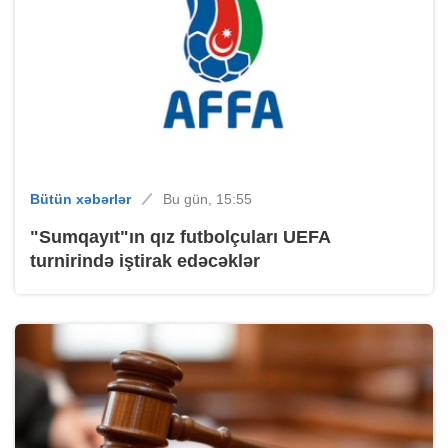
Bütün xəbərlər
Bu gün, 15:55
"Sumqayıt"ın qız futbolçuları UEFA
turnirində iştirak edəcəklər