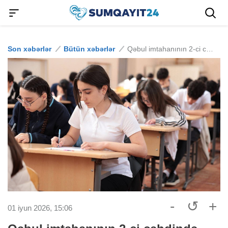
Son xəbərlər
Bütün xəbərlər
Qəbul imtahanının 2-ci cəhdində iştirak etmək istəyənlərin NƏZƏRİNƏ
-
↺
+
01 iyun 2026, 15:06