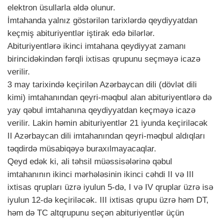
elektron üsullarla əldə olunur.
İmtahanda yalnız göstərilən tarixlərdə qeydiyyatdan
keçmiş abituriyentlər iştirak edə bilərlər.
Abituriyentlərə ikinci imtahana qeydiyyat zamanı
birincidəkindən fərqli ixtisas qrupunu seçməyə icazə
verilir.
3 may tarixində keçirilən Azərbaycan dili (dövlət dili
kimi) imtahanından qeyri-məqbul alan abituriyentlərə də
yay qəbul imtahanına qeydiyyatdan keçməyə icazə
verilir. Lakin həmin abituriyentlər 21 iyunda keçiriləcək
II Azərbaycan dili imtahanından qeyri-məqbul aldıqları
təqdirdə müsabiqəyə buraxılmayacaqlar.
Qeyd edək ki, ali təhsil müəssisələrinə qəbul
imtahanının ikinci mərhələsinin ikinci cəhdi II və III
ixtisas qrupları üzrə iyulun 5-də, I və IV qruplar üzrə isə
iyulun 12-də keçiriləcək. III ixtisas qrupu üzrə həm DT,
həm də TC altqrupunu seçən abituriyentlər üçün