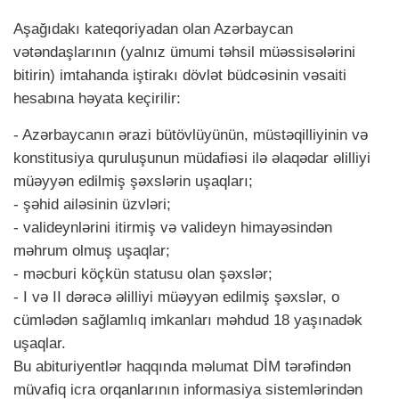
Aşağıdakı kateqoriyadan olan Azərbaycan
vətəndaşlarının (yalnız ümumi təhsil müəssisələrini
bitirin) imtahanda iştirakı dövlət büdcəsinin vəsaiti
hesabına həyata keçirilir:
- Azərbaycanın ərazi bütövlüyünün, müstəqilliyinin və
konstitusiya quruluşunun müdafiəsi ilə əlaqədar əlilliyi
müəyyən edilmiş şəxslərin uşaqları;
- şəhid ailəsinin üzvləri;
- valideynlərini itirmiş və valideyn himayəsindən
məhrum olmuş uşaqlar;
- məcburi köçkün statusu olan şəxslər;
- I və II dərəcə əlilliyi müəyyən edilmiş şəxslər, o
cümlədən sağlamlıq imkanları məhdud 18 yaşınadək
uşaqlar.
Bu abituriyentlər haqqında məlumat DİM tərəfindən
müvafiq icra orqanlarının informasiya sistemlərindən