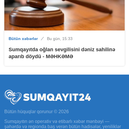
Bütün xəbərlər
Bu gün, 15:33
Sumqayıtda oğlan sevgilisini dəniz sahilinə
aparıb döydü - MƏHKƏMƏ
Bütün hüquqlar qorunur © 2026
Sumqayıtın ən operativ və etibarlı xəbər mənbəyi —
şəhərdə və regionda baş verən bütün hadisələr, yeniliklər