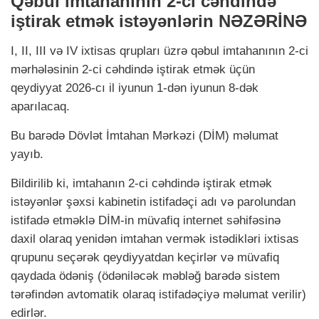
Qəbul imtahanının 2-ci cəhdində
iştirak etmək istəyənlərin NƏZƏRİNƏ
I, II, III və IV ixtisas qrupları üzrə qəbul imtahanının 2-ci
mərhələsinin 2-ci cəhdində iştirak etmək üçün
qeydiyyat 2026-cı il iyunun 1-dən iyunun 8-dək
aparılacaq.
Bu barədə Dövlət İmtahan Mərkəzi (DİM) məlumat
yayıb.
Bildirilib ki, imtahanın 2-ci cəhdində iştirak etmək
istəyənlər şəxsi kabinetin istifadəçi adı və parolundan
istifadə etməklə DİM-in müvafiq internet səhifəsinə
daxil olaraq yenidən imtahan vermək istədikləri ixtisas
qrupunu seçərək qeydiyyatdan keçirlər və müvafiq
qaydada ödəniş (ödəniləcək məbləğ barədə sistem
tərəfindən avtomatik olaraq istifadəçiyə məlumat verilir)
edirlər.