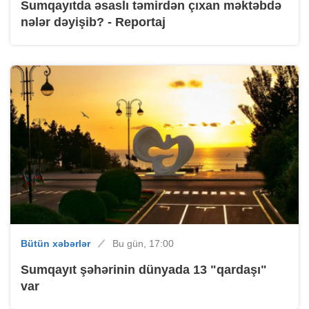
Sumqayıtda əsaslı təmirdən çıxan məktəbdə
nələr dəyişib? - Reportaj
Bütün xəbərlər
Bu gün, 17:00
Sumqayıt şəhərinin dünyada 13 "qardaşı"
var