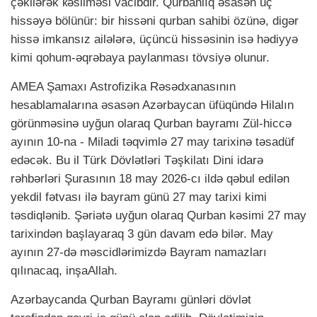
çəkilərək кəsilməsi vacibdir. Qurbanlıq əsasən üç
hissəyə bölünür: bir hissəni qurban sahibi özünə, digər
hissə imkansız ailələrə, üçüncü hissəsinin isə hədiyyə
kimi qohum-əqrəbaya paylanması tövsiyə olunur.
AMEA Şamaxı Astrofizika Rəsədxanasının
hesablamalarına əsasən Azərbаycаn üfüqündə Hilalın
görünməsinə uyğun olaraq Qurbаn bаyrаmı Zül-hiccə
ayının 10-na - Miladi təqvimlə 27 may tarixinə təsadüf
edəcək. Bu il Türk Dövlətləri Təşkilatı Dini idarə
rəhbərləri Şurasının 18 may 2026-cı ildə qəbul edilən
yekdil fətvası ilə bayram günü 27 may tarixi kimi
təsdiqlənib. Şəriətə uyğun olaraq Qurban kəsimi 27 may
tarixindən başlayaraq 3 gün davam edə bilər. May
ayının 27-də məscidlərimizdə Bayram namazları
qılınacaq, inşaAllah.
Аzərbаycаndа Qurbаn Bаyrаmı günləri dövlət