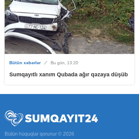
Bütün xəbərlər
Bu gün, 13:20
Sumqayıtlı xanım Qubada ağır qəzaya düşüb
Bütün hüquqlar qorunur © 2026