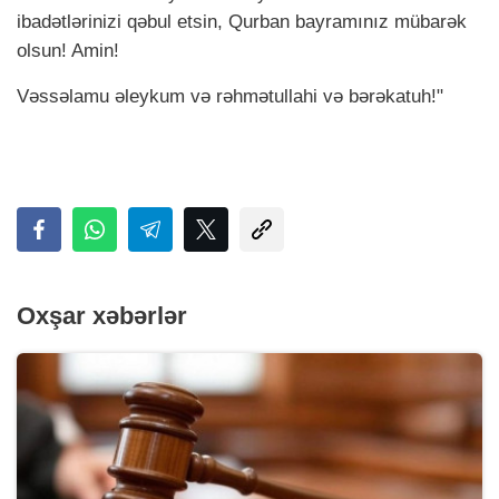
ibadətlərinizi qəbul etsin, Qurban bayramınız mübarək
olsun! Amin!
Vəssəlаmu əleykum və rəhmətullаhi və bərəkаtuh!"
Oxşar xəbərlər