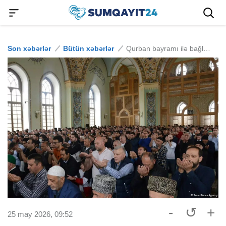
Son xəbərlər
Bütün xəbərlər
Qurban bayramı ilə bağlı fətva verildi
-
↺
+
25 may 2026, 09:52