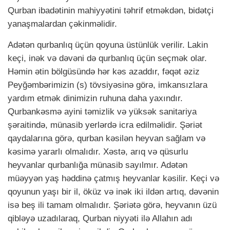
Qurban ibadətinin mahiyyətini təhrif etməkdən, bidətçi
yanaşmalardan çəkinməlidir.
Adətən qurbanlıq üçün qoyuna üstünlük verilir. Lakin
keçi, inək və dəvəni də qurbanlıq üçün seçmək olar.
Həmin ətin bölgüsündə hər kəs azaddır, fəqət əziz
Peyğəmbərimizin (s) tövsiyəsinə görə, imkansızlara
yardım etmək dinimizin ruhuna daha yaxındır.
Qurbankəsmə ayini təmizlik və yüksək sanitariya
şəraitində, münasib yerlərdə icra edilməlidir. Şəriət
qaydalarına görə, qurban kəsilən heyvan sağlam və
kəsimə yararlı olmalıdır. Xəstə, arıq və qüsurlu
heyvanlar qurbanlığa münasib sayılmır. Adətən
müəyyən yaş həddinə çatmış heyvanlar kəsilir. Keçi və
qoyunun yaşı bir il, öküz və inək iki ildən artıq, dəvənin
isə beş ili tamam olmalıdır. Şəriətə görə, heyvanın üzü
qibləyə uzadılaraq, Qurban niyyəti ilə Allahın adı