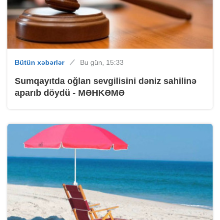
Bütün xəbərlər
Bu gün, 15:33
Sumqayıtda oğlan sevgilisini dəniz sahilinə
aparıb döydü - MƏHKƏMƏ