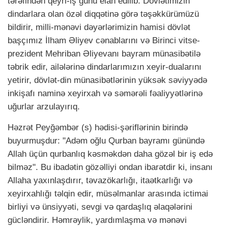
tərəfindən qeyri-iş günü elаn edilib. Dövlətimizin
dindarlara olan özəl diqqətinə görə təşəkkürümüzü
bildirir, milli-mənəvi dəyərlərimizin hamisi dövlət
başçımız İlham Əliyev cənablarını və Birinci vitse-
prezident Mehriban Əliyevanı bayram münasibətilə
təbrik edir, ailələrinə dindarlarımızın xeyir-dualarını
yetirir, dövlət-din münasibətlərinin yüksək səviyyədə
inkişafı naminə xeyirxah və səmərəli fəaliyyətlərinə
uğurlar arzulayırıq.
Həzrət Peyğəmbər (s) hədisi-şəriflərinin birində
buyurmuşdur: "Adəm oğlu Qurban bayramı günündə
Allah üçün qurbanlıq kəsməkdən daha gözəl bir iş edə
bilməz". Bu ibadətin gözəlliyi ondan ibarətdir ki, insanı
Allaha yaxınlaşdırır, təvazökarlığı, itaətkarlığı və
xeyirxahlığı təlqin edir, müsəlmanlar arasında ictimai
birliyi və ünsiyyəti, sevgi və qardaşlıq əlaqələrini
gücləndirir. Həmrəylik, yardımlaşma və mənəvi