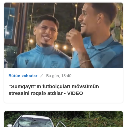
Bütün xəbərlər
Bu gün, 13:40
"Sumqayıt"ın futbolçuları mövsümün
stressini rəqslə atdılar - VİDEO