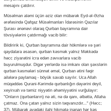
mesajını çatdırır.
Müsəlman aləmi üçün əziz olan mübarək Eyd-əl-Əzha
ərəfəsində Qafqaz Müsəlmanları İdarəsinin Qazılar
Şurası ənənəvi olaraq Qurban bayramına dair
tövsiyələrini çatdırmağı vacib bilir:
Bildiririk ki, Qurban bayramına dair hökmlərə və şəri
qaydalara əsasən, qurban kəsmək yalnız Məkkədə
həcc ziyarətini icra edən zəvvarlara vacib
buyurulmuşdur. Digər yerlərdə isə imkanı olan şəxslərin
qurban kəsmələri sünnət əməl, Qurban ətini fəqir
ailələrə paylamaq - böyük savab sayılır. Uca Allah
müqəddəs Qurani-Kərimdə qurbanlığın dəyərini deyil,
xeyirxah və təmiz niyyətin əhəmiyyətini vurğulayır:
"Onların (qurbanların) nə əti, nə də qanı, əlbəttə, Allaha
çatmaz. Ona çatan yalnız sizin təqvanızdır..." (Həcc;
37). Mübarək ayədəki ilahi hikmətə inanan hər kəs