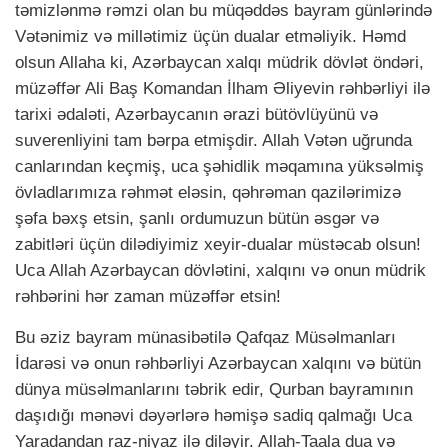
təmizlənmə rəmzi olan bu müqəddəs bayram günlərində
Vətənimiz və millətimiz üçün dualar etməliyik. Həmd
olsun Allaha ki, Azərbaycan xalqı müdrik dövlət öndəri,
müzəffər Ali Baş Komandan İlham Əliyevin rəhbərliyi ilə
tarixi ədaləti, Azərbaycanın ərazi bütövlüyünü və
suverenliyini tam bərpa etmişdir. Allah Vətən uğrunda
canlarından keçmiş, uca şəhidlik məqamına yüksəlmiş
övladlarımıza rəhmət eləsin, qəhrəman qazilərimizə
şəfa bəxş etsin, şanlı ordumuzun bütün əsgər və
zabitləri üçün dilədiyimiz xeyir-dualar müstəcab olsun!
Uca Allah Azərbaycan dövlətini, xalqını və onun müdrik
rəhbərini hər zaman müzəffər etsin!
Bu əziz bayram münasibətilə Qafqaz Müsəlmanları
İdarəsi və onun rəhbərliyi Azərbaycan xalqını və bütün
dünya müsəlmanlarını təbrik edir, Qurban bayramının
daşıdığı mənəvi dəyərlərə həmişə sadiq qalmağı Uca
Yaradandan raz-niyaz ilə diləyir. Allah-Taala dua və