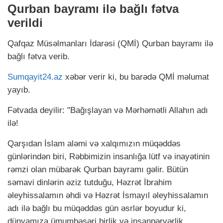
Qurban bayramı ilə bağlı fətva
verildi
Qafqaz Müsəlmanları İdarəsi (QMİ) Qurban bayramı ilə
bağlı fətva verib.
Sumqayit24.az
xəbər verir ki, bu barədə QMİ məlumat
yayıb.
Fətvada deyilir: "Bağışlayan və Mərhəmətli Allahın adı
ilə!
Qarşıdan İslam aləmi və xalqımızın müqəddəs
günlərindən biri, Rəbbimizin insanlığa lütf və inayətinin
rəmzi olan mübarək Qurban bayramı gəlir. Bütün
səmavi dinlərin əziz tutduğu, Həzrət İbrahim
əleyhissalamın əhdi və Həzrət İsmayıl əleyhissalamın
adı ilə bağlı bu müqəddəs gün əsrlər boyudur ki,
dünyamıza ümumbəşəri birlik və insanpərvərlik