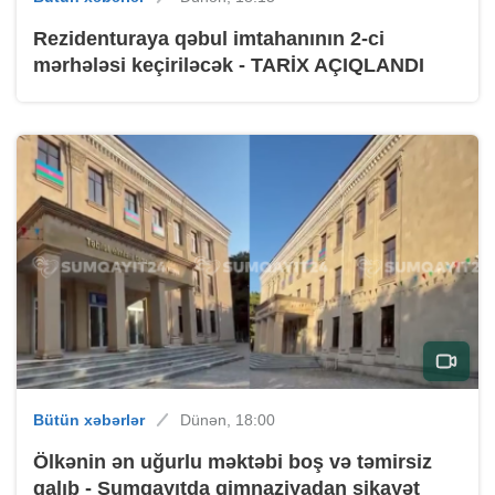
Rezidenturaya qəbul imtahanının 2-ci
mərhələsi keçiriləcək - TARİX AÇIQLANDI
Bütün xəbərlər
Dünən, 18:00
Ölkənin ən uğurlu məktəbi boş və təmirsiz
qalıb - Sumqayıtda gimnaziyadan şikayət