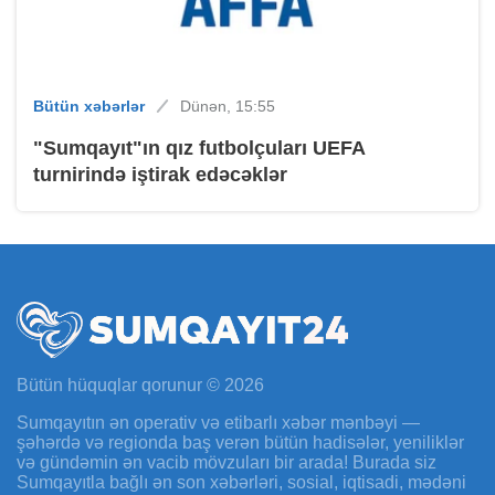
Bütün xəbərlər
Dünən, 15:55
"Sumqayıt"ın qız futbolçuları UEFA
turnirində iştirak edəcəklər
Bütün hüquqlar qorunur © 2026
Sumqayıtın ən operativ və etibarlı xəbər mənbəyi —
şəhərdə və regionda baş verən bütün hadisələr, yeniliklər
və gündəmin ən vacib mövzuları bir arada! Burada siz
Sumqayıtla bağlı ən son xəbərləri, sosial, iqtisadi, mədəni