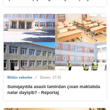
Bütün xəbərlər
Dünən, 17:32
Sumqayıtda əsaslı təmirdən çıxan məktəbdə
nələr dəyişib? - Reportaj