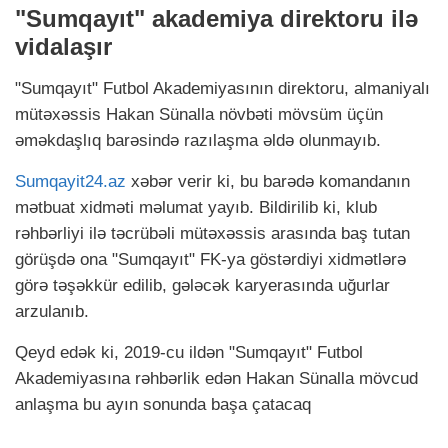
"Sumqayıt" akademiya direktoru ilə
vidalaşır
"Sumqayıt" Futbol Akademiyasının direktoru, almaniyalı
mütəxəssis Hakan Sünalla növbəti mövsüm üçün
əməkdaşlıq barəsində razılaşma əldə olunmayıb.
Sumqayit24.az
xəbər verir ki, bu barədə komandanın
mətbuat xidməti məlumat yayıb. Bildirilib ki, klub
rəhbərliyi ilə təcrübəli mütəxəssis arasında baş tutan
görüşdə ona "Sumqayıt" FK-ya göstərdiyi xidmətlərə
görə təşəkkür edilib, gələcək karyerasında uğurlar
arzulanıb.
Qeyd edək ki, 2019-cu ildən "Sumqayıt" Futbol
Akademiyasına rəhbərlik edən Hakan Sünalla mövcud
anlaşma bu ayın sonunda başa çatacaq