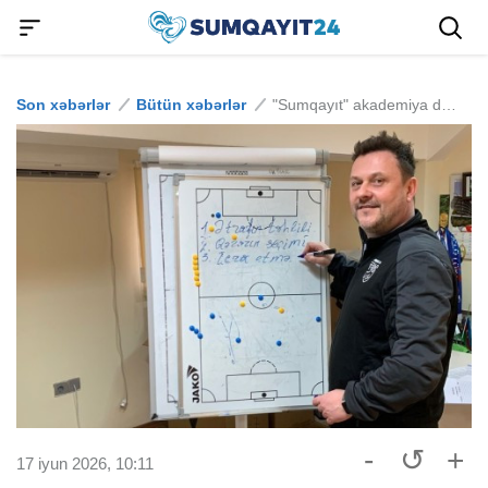
Son xəbərlər
Bütün xəbərlər
"Sumqayıt" akademiya direktoru ilə vidalaşır
-
↺
+
17 iyun 2026, 10:11