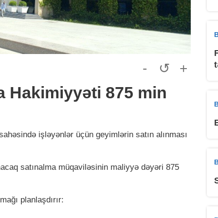
B
-
↺
+
a Hakimiyyəti 875 min
B
sahəsində işləyənlər üçün geyimlərin satın alınması
B
anacaq satınalma müqaviləsinin maliyyə dəyəri 875
ağı planlaşdırır: