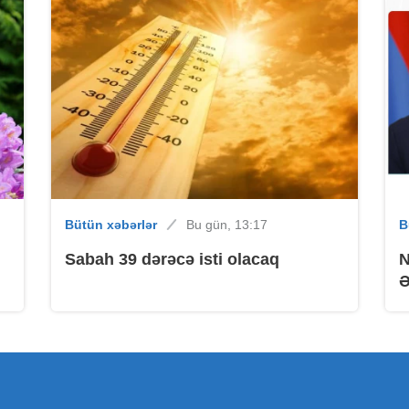
B
B
Bütün xəbərlər
Bu gün, 13:17
B
Sabah 39 dərəcə isti olacaq
N
Ə
B