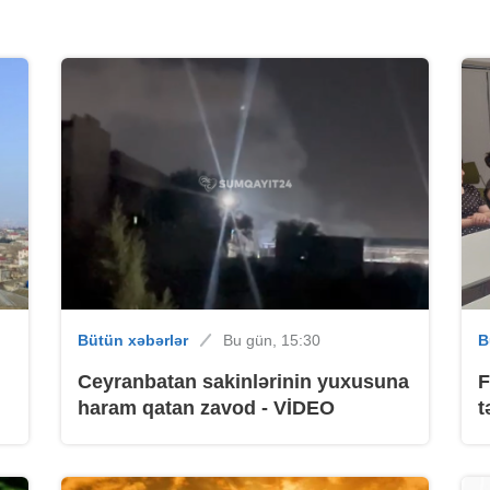
B
B
Bütün xəbərlər
Bu gün, 15:30
B
Ceyranbatan sakinlərinin yuxusuna
F
haram qatan zavod - VİDEO
t
B