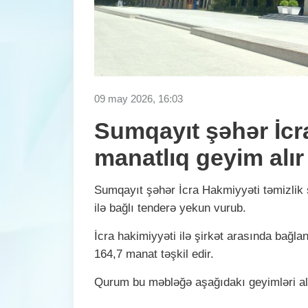
09 may 2026, 16:03
Sumqayıt şəhər İcr
manatlıq geyim alır
Sumqayıt şəhər İcra Hakmiyyəti təmizlik 
ilə bağlı tenderə yekun vurub.
İcra hakimiyyəti ilə şirkət arasında bağl
164,7 manat təşkil edir.
Qurum bu məbləğə aşağıdakı geyimləri alm