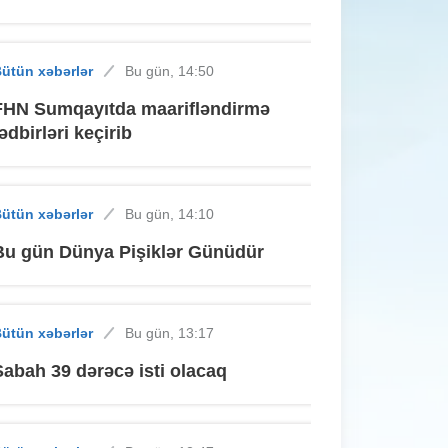
ütün xəbərlər
Bu gün, 14:50
FHN Sumqayıtda maarifləndirmə
tədbirləri keçirib
ütün xəbərlər
Bu gün, 14:10
Bu gün Dünya Pişiklər Günüdür
ütün xəbərlər
Bu gün, 13:17
Sabah 39 dərəcə isti olacaq