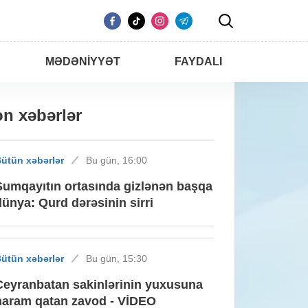
MƏDƏNIYYƏT
FAYDALI
n xəbərlər
ütün xəbərlər
Bu gün, 16:00
Sumqayıtın ortasında gizlənən başqa
dünya: Qurd dərəsinin sirri
ütün xəbərlər
Bu gün, 15:30
Ceyranbatan sakinlərinin yuxusuna
haram qatan zavod - VİDEO