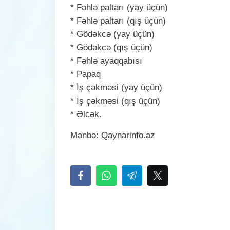
* Fəhlə paltarı (yay üçün)
* Fəhlə paltarı (qış üçün)
* Gödəkcə (yay üçün)
* Gödəkcə (qış üçün)
* Fəhlə ayaqqabısı
* Papaq
* İş çəkməsi (yay üçün)
* İş çəkməsi (qış üçün)
* Əlcək.
Mənbə: Qaynarinfo.аz