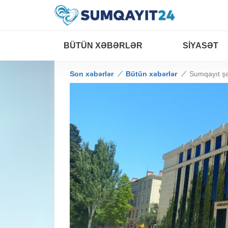
BÜTÜN XƏBƏRLƏR
SIYASƏT
Son xəbərlər
Bütün xəbərlər