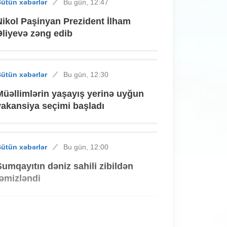
ütün xəbərlər
Bu gün, 12:47
Nikol Paşinyan Prezident İlham
Əliyevə zəng edib
ütün xəbərlər
Bu gün, 12:30
Müəllimlərin yaşayış yerinə uyğun
vakansiya seçimi başladı
ütün xəbərlər
Bu gün, 12:00
Sumqayıtın dəniz sahili zibildən
təmizləndi
ütün xəbərlər
Bu gün, 11:30