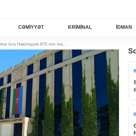
CƏMIYYƏT
KRIMINAL
İDMAN
Sumqayıt şəhər İcra Hakimiyyəti 875 min manatlıq geyim alır
So
B
B