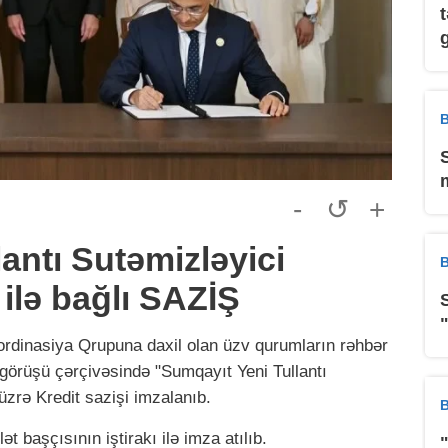
B
-
↺
+
antı Sutəmizləyici
B
 ilə bağlı SAZİŞ
rdinasiya Qrupuna daxil olan üzv qurumların rəhbər
 görüşü çərçivəsində "Sumqayıt Yeni Tullantı
 üzrə Kredit sazişi imzalanıb.
B
t başçısının iştirakı ilə imza atılıb.