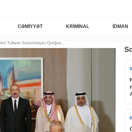
CƏMIYYƏT
KRIMINAL
İDMAN
"Sumqayıt Yeni Tullantı Sutəmizləyici Qurğunun tikintisi" ilə bağlı SAZİŞ
So
B
B