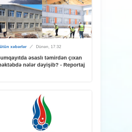
ütün xəbərlər
Dünən, 14:40
Sumqayıtda uşaqlar harada
üzgüçülüklə məşğul ola bilərlər? –
ütün xəbərlər
Dünən, 17:32
ÜNVANLAR
umqayıtda əsaslı təmirdən çıxan
əktəbdə nələr dəyişib? - Reportaj
ütün xəbərlər
Dünən, 14:00
Sumqayıtda sabah hava yağmursuz
olacaq
ütün xəbərlər
Dünən, 13:40
"Sumqayıt"ın futbolçuları mövsümün