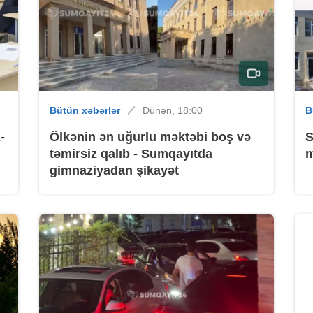
B
Bütün xəbərlər
Dünən, 18:00
B
-
Ölkənin ən uğurlu məktəbi boş və
S
təmirsiz qalıb - Sumqayıtda
m
gimnaziyadan şikayət
B
B