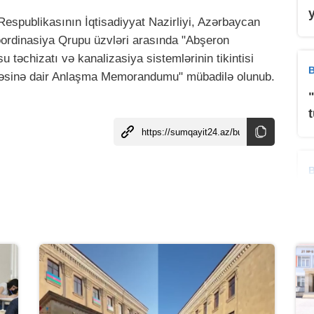
spublikasının İqtisadiyyat Nazirliyi, Azərbaycan
Koordinasiya Qrupu üzvləri arasında "Abşeron
təchizatı və kanalizasiya sistemlərinin tikintisi
B
lməsinə dair Anlaşma Memorandumu" mübadilə olunub.
B
B