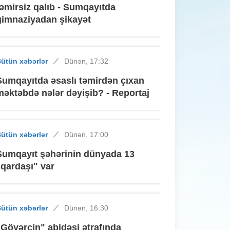
təmirsiz qalıb - Sumqayıtda
gimnaziyadan şikayət
ütün xəbərlər
Dünən, 17:32
Sumqayıtda əsaslı təmirdən çıxan
məktəbdə nələr dəyişib? - Reportaj
ütün xəbərlər
Dünən, 17:00
Sumqayıt şəhərinin dünyada 13
"qardaşı" var
ütün xəbərlər
Dünən, 16:30
"Göyərçin" abidəsi ətrafında