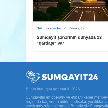
Bütün xəbərlər
Dünən, 17:00
Sumqayıt şəhərinin dünyada 13
"qardaşı" var
Bütün hüquqlar qorunur © 2026
Sumqayıtın ən operativ və etibarlı xəbər mənbə
regionda baş verən bütün hadisələr, yeniliklər 
vacib mövzuları bir arada! Burada siz Sumqayıtl