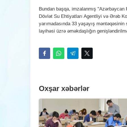
Bundan başqa, imzalanmış "Azərbaycan Re
Dövlət Su Ehtiyatları Agentliyi və Ərəb 
yarımadasında 33 yaşayış məntəqəsinin su 
layihəsi üzrə əməkdaşlığın genişləndiri
Oxşar xəbərlər