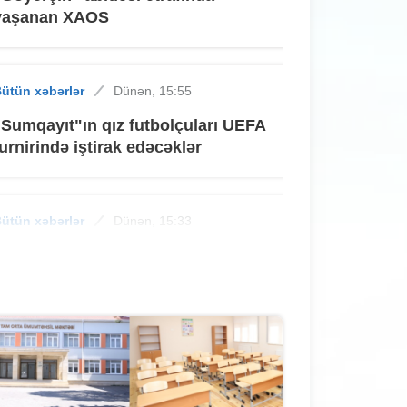
yaşanan XAOS
ütün xəbərlər
Dünən, 15:55
"Sumqayıt"ın qız futbolçuları UEFA
turnirində iştirak edəcəklər
ütün xəbərlər
Dünən, 15:33
Sumqayıtda oğlan sevgilisini dəniz
sahilinə aparıb döydü - MƏHKƏMƏ
ütün xəbərlər
Dünən, 15:03
Sabah çimərliyə getmək istəyənlərin
nəzərinə