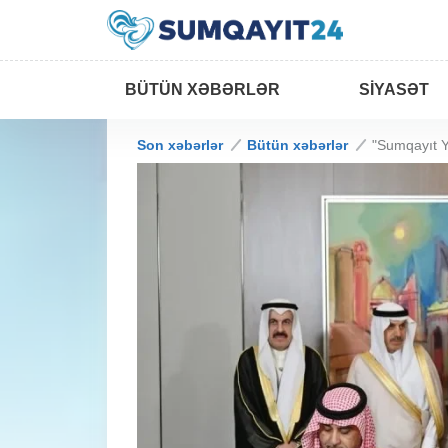
BÜTÜN XƏBƏRLƏR
SIYASƏT
Son xəbərlər
Bütün xəbərlər