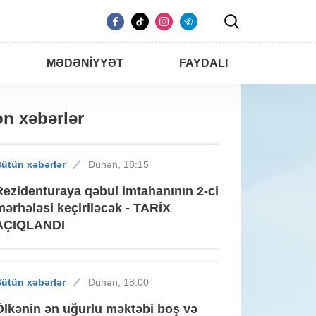
MƏDƏNIYYƏT
FAYDALI
n xəbərlər
ütün xəbərlər
Dünən, 18:15
Rezidenturaya qəbul imtahanının 2-ci
mərhələsi keçiriləcək - TARİX
AÇIQLANDI
ütün xəbərlər
Dünən, 18:00
Ölkənin ən uğurlu məktəbi boş və