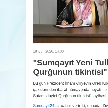
18 iyun 2026, 14:00
"Sumqayıt Yeni Tull
Qurğunun tikintisi"
Bu gün Prezident İlham Əliyevin Ərəb Koo
şəxslərindən ibarət nümayəndə heyəti ilə
Sutəmizləyici Qurğunun tikintisi" layihəsi
Sumqayit24.az
xəbər verir ki, sənədə dövlə