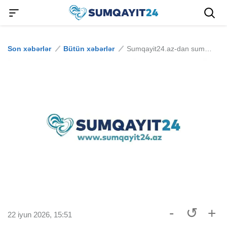
Son xəbərlər
Bütün xəbərlər
Sumqayit24.az-dan sumqayıtlılara çağırış
-
↺
+
22 iyun 2026, 15:51