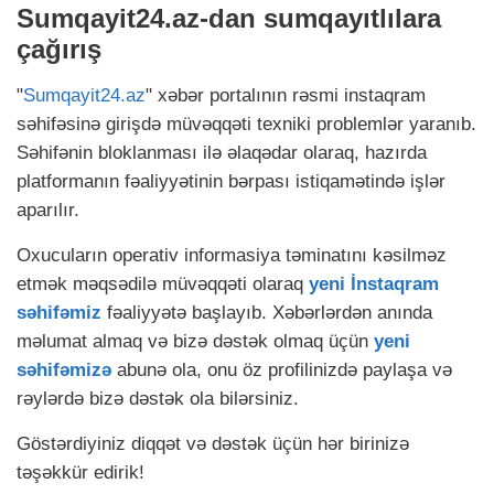
Sumqayit24.az-dan sumqayıtlılara
çağırış
"
Sumqayit24.az
" xəbər portalının rəsmi instaqram
səhifəsinə girişdə müvəqqəti texniki problemlər yaranıb.
Səhifənin bloklanması ilə əlaqədar olaraq, hazırda
platformanın fəaliyyətinin bərpası istiqamətində işlər
aparılır.
Oxucuların operativ informasiya təminatını kəsilməz
etmək məqsədilə müvəqqəti olaraq
yeni İnstaqram
səhifəmiz
fəaliyyətə başlayıb. Xəbərlərdən anında
məlumat almaq və bizə dəstək olmaq üçün
yeni
səhifəmizə
abunə ola, onu öz profilinizdə paylaşa və
rəylərdə bizə dəstək ola bilərsiniz.
Göstərdiyiniz diqqət və dəstək üçün hər birinizə
təşəkkür edirik!