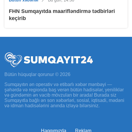
Bütün xəbərlər
Bu gün, 14:50
FHN Sumqayıtda maarifləndirmə tədbirləri
keçirib
Bütün hüquqlar qorunur © 2026
Sumqayıtın ən operativ və etibarlı xəbər mənbəyi —
şəhərdə və regionda baş verən bütün hadisələr, yeniliklər
və gündəmin ən vacib mövzuları bir arada! Burada siz
Sumqayıtla bağlı ən son xəbərləri, sosial, iqtisadi, mədəni
və idman hadisələrini anında izləyə bilərsiniz.
Haqqımızda
Reklam