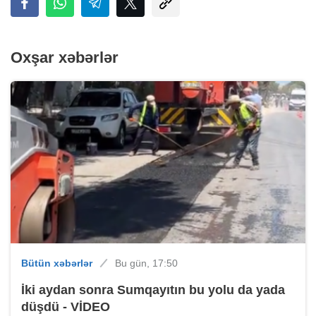
Oxşar xəbərlər
Bütün xəbərlər
Bu gün, 17:50
İki aydan sonra Sumqayıtın bu yolu da yada
düşdü - VİDEO