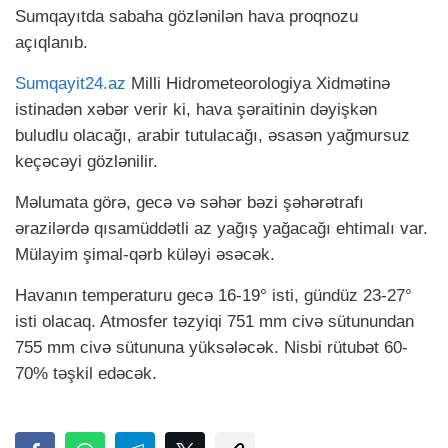
Sumqayıtda sabaha gözlənilən hava proqnozu
açıqlanıb.
Sumqayit24.az
Milli Hidrometeorologiya Xidmətinə
istinadən xəbər verir ki, hava şəraitinin dəyişkən
buludlu olacağı, arabir tutulacağı, əsasən yağmursuz
keçəcəyi gözlənilir.
Məlumata görə, gecə və səhər bəzi şəhərətrafı
ərazilərdə qısamüddətli az yağış yağacağı ehtimalı var.
Mülayim şimal-qərb küləyi əsəcək.
Havanın temperaturu gecə 16-19° isti, gündüz 23-27°
isti olacaq. Atmosfer təzyiqi 751 mm civə sütunundan
755 mm civə sütununa yüksələcək. Nisbi rütubət 60-
70% təşkil edəcək.