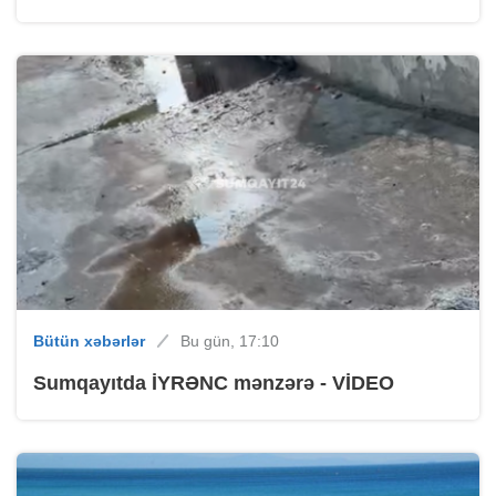
Bütün xəbərlər
Bu gün, 17:10
Sumqayıtda İYRƏNC mənzərə - VİDEO