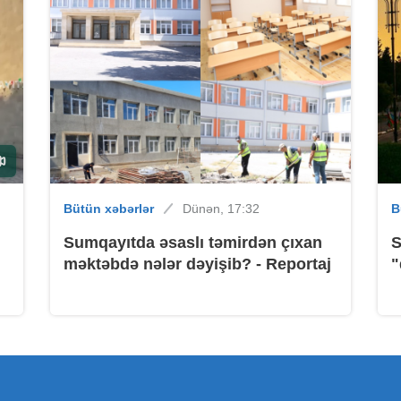
B
B
Bütün xəbərlər
Dünən, 17:32
B
Sumqayıtda əsaslı təmirdən çıxan
S
məktəbdə nələr dəyişib? - Reportaj
"
B