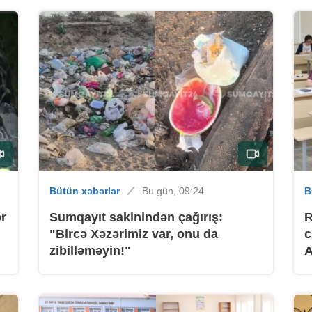
B
B
Bütün xəbərlər
Bu gün, 09:24
B
ər
Sumqayıt sakinindən çağırış:
R
"Bircə Xəzərimiz var, onu da
c
zibilləməyin!"
B