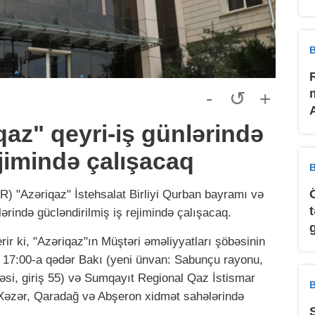
B
-
↺
+
az" qeyri-iş günlərində
ejimində çalışacaq
B
) "Azəriqaz" İstehsalat Birliyi Qurban bayramı və
lərində gücləndirilmiş iş rejimində çalışacaq.
ir ki, "Azəriqaz"ın Müştəri əməliyyatları şöbəsinin
17:00-a qədər Bakı (yeni ünvan: Sabunçu rayonu,
əsi, giriş 55) və Sumqayıt Regional Qaz İstismar
B
də Xəzər, Qaradağ və Abşeron xidmət sahələrində