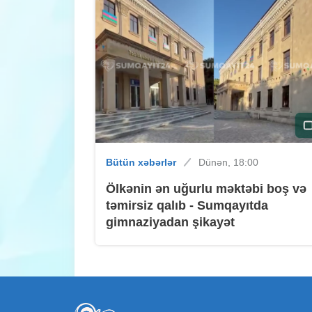
Bütün xəbərlər
Dünən, 18:00
Ölkənin ən uğurlu məktəbi boş və
təmirsiz qalıb - Sumqayıtda
gimnaziyadan şikayət