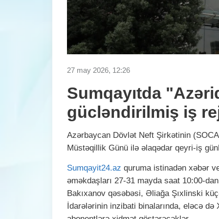
27 may 2026, 12:26
Sumqayıtda "Azəriq
gücləndirilmiş iş r
Azərbaycan Dövlət Neft Şirkətinin (SOCAR
Müstəqillik Günü ilə əlaqədar qeyri-iş gün
Sumqayit24.az
quruma istinadən xəbər ver
əməkdaşları 27-31 mayda saat 10:00-dan 
Bakıxanov qəsəbəsi, Əliağa Şıxlinski küç
İdarələrinin inzibati binalarında, eləcə 
abonentlərə xidmət göstərəcəklər.