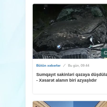
Bütün xəbərlər
Bu gün, 09:44
Sumqayıt sakinləri qəzaya düşdül
- Xəsarət alanın biri azyaşlıdır