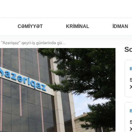
CƏMIYYƏT
KRIMINAL
İDMAN
Sumqayıtda "Azəriqaz" qeyri-iş günlərində gücləndirilmiş iş rejimində çalışacaq
So
B
B