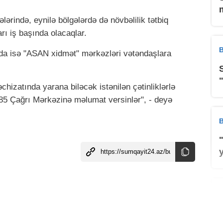
ərində, eynilə bölgələrdə də növbəlilik tətbiq
ı iş başında olacaqlar.
B
 isə "ASAN xidmət" mərkəzləri vətəndaşlara
əchizatında yarana biləcək istənilən çətinliklərlə
185 Çağrı Mərkəzinə məlumat versinlər", - deyə
B
B