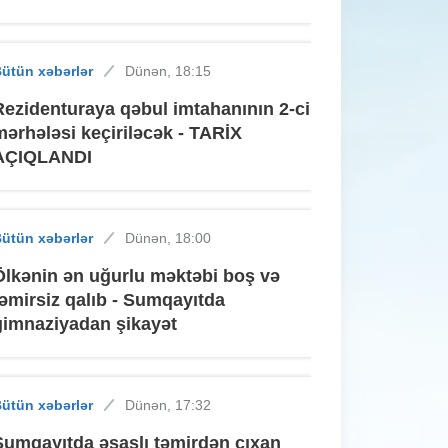
ütün xəbərlər
Dünən, 18:15
Rezidenturaya qəbul imtahanının 2-ci
mərhələsi keçiriləcək - TARİX
AÇIQLANDI
ütün xəbərlər
Dünən, 18:00
Ölkənin ən uğurlu məktəbi boş və
təmirsiz qalıb - Sumqayıtda
gimnaziyadan şikayət
ütün xəbərlər
Dünən, 17:32
Sumqayıtda əsaslı təmirdən çıxan