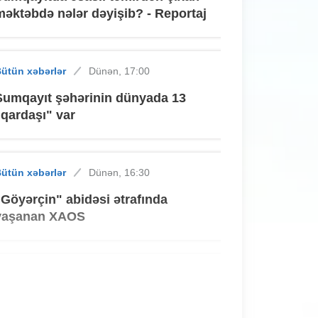
məktəbdə nələr dəyişib? - Reportaj
ütün xəbərlər
Dünən, 17:00
Sumqayıt şəhərinin dünyada 13
"qardaşı" var
ütün xəbərlər
Dünən, 16:30
"Göyərçin" abidəsi ətrafında
yaşanan XAOS
ütün xəbərlər
Dünən, 15:55
"Sumqayıt"ın qız futbolçuları UEFA
turnirində iştirak edəcəklər