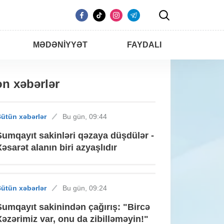
MƏDƏNIYYƏT
FAYDALI
n xəbərlər
ütün xəbərlər
Bu gün, 09:44
Sumqayıt sakinləri qəzaya düşdülər -
Xəsarət alanın biri azyaşlıdır
ütün xəbərlər
Bu gün, 09:24
Sumqayıt sakinindən çağırış: "Bircə
Xəzərimiz var, onu da zibilləməyin!"