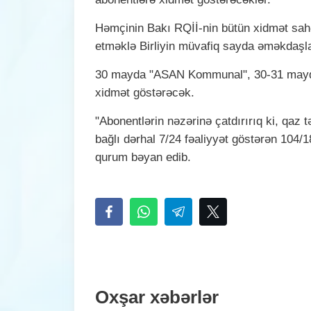
Həmçinin Bakı RQİİ-nin bütün xidmət sahəl
etməklə Birliyin müvafiq sayda əməkdaşlar
30 mayda "ASAN Kommunal", 30-31 mayda
xidmət göstərəcək.
"Abonentlərin nəzərinə çatdırırıq ki, qaz t
bağlı dərhal 7/24 fəaliyyət göstərən 104/
qurum bəyan edib.
Oxşar xəbərlər