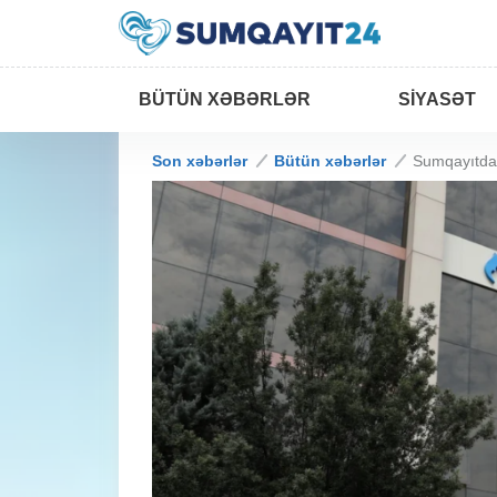
BÜTÜN XƏBƏRLƏR
SIYASƏT
Son xəbərlər
Bütün xəbərlər