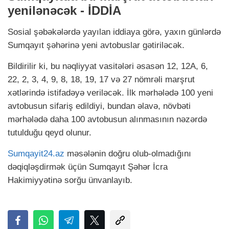
yenilənəcək - İDDİA
Sosial şəbəkələrdə yayılan iddiaya görə, yaxın günlərdə
Sumqayıt şəhərinə yeni avtobuslar gətiriləcək.
Bildirilir ki, bu nəqliyyat vasitələri əsasən 12, 12A, 6,
22, 2, 3, 4, 9, 8, 18, 19, 17 və 27 nömrəli marşrut
xətlərində istifadəyə veriləcək. İlk mərhələdə 100 yeni
avtobusun sifariş edildiyi, bundan əlavə, növbəti
mərhələdə daha 100 avtobusun alınmasının nəzərdə
tutulduğu qeyd olunur.
Sumqayit24.az
məsələnin doğru olub-olmadığını
dəqiqləşdirmək üçün Sumqayıt Şəhər İcra
Hakimiyyətinə sorğu ünvanlayıb.