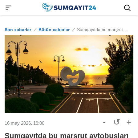
Son xəbərlər
Bütün xəbərlər
Sumqayıtda bu marşrut avtobusları yenilənəcək - İDDİA
-
↺
+
16 may 2026, 19:00
Sumqayıtda bu marşrut avtobusları