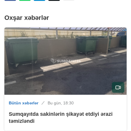
Oxşar xəbərlər
Bütün xəbərlər
Bu gün, 18:30
Sumqayıtda sakinlərin şikayət etdiyi ərazi
təmizləndi