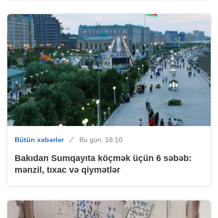
Bütün xəbərlər
Bu gün, 18:10
Bakıdan Sumqayıta köçmək üçün 6 səbəb:
mənzil, tıxac və qiymətlər