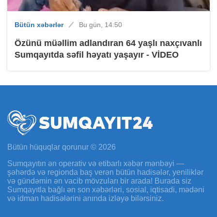
Bütün xəbərlər
Bu gün, 14:50
Özünü müəllim adlandıran 64 yaşlı naxçıvanlı
Sumqayıtda səfil həyatı yaşayır - VİDEO
Bütün hüquqlar qorunur © 2026
Sumqayıtın ən operativ və etibarlı xəbər mənbəyi —
şəhərdə və regionda baş verən bütün hadisələr, yeniliklər
və gündəmin ən vacib mövzuları bir arada! Burada siz
Sumqayıtla bağlı ən son xəbərləri, sosial, iqtisadi, mədəni
və idman hadisələrini anında izləyə bilərsiniz.