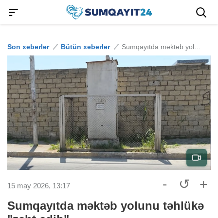
Son xəbərlər
Bütün xəbərlər
Sumqayıtda məktəb yolunu təhlükə "zəbt edib"
-
↺
+
15 may 2026, 13:17
Sumqayıtda məktəb yolunu təhlükə