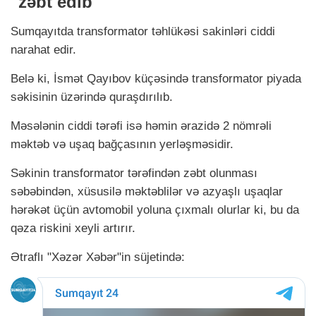
"zəbt edib"
Sumqayıtda transformator təhlükəsi sakinləri ciddi
narahat edir.
Belə ki, İsmət Qayıbov küçəsində transformator piyada
səkisinin üzərində quraşdırılıb.
Məsələnin ciddi tərəfi isə həmin ərazidə 2 nömrəli
məktəb və uşaq bağçasının yerləşməsidir.
Səkinin transformator tərəfindən zəbt olunması
səbəbindən, xüsusilə məktəblilər və azyaşlı uşaqlar
hərəkət üçün avtomobil yoluna çıxmalı olurlar ki, bu da
qəza riskini xeyli artırır.
Ətraflı "Xəzər Xəbər"in süjetində: