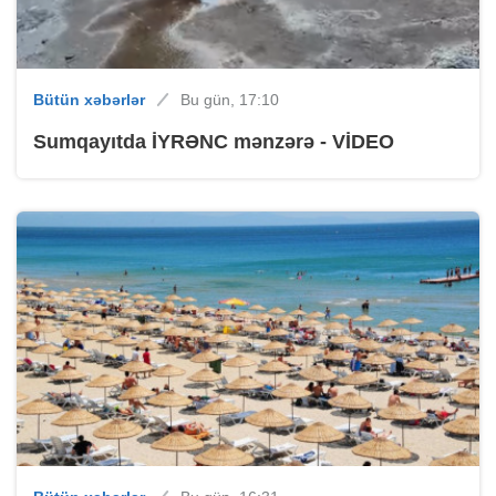
Bütün xəbərlər
Bu gün, 17:10
Sumqayıtda İYRƏNC mənzərə - VİDEO