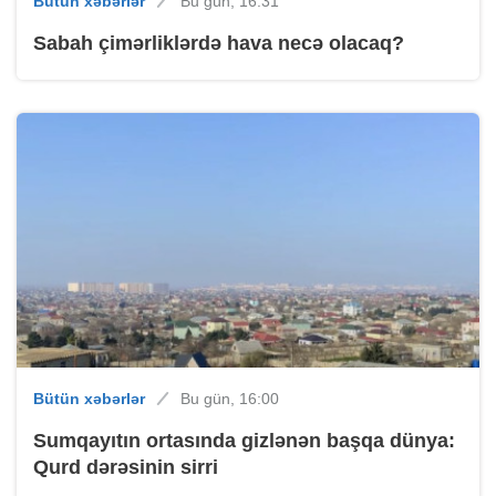
Bütün xəbərlər
Bu gün, 16:31
Sabah çimərliklərdə hava necə olacaq?
Bütün xəbərlər
Bu gün, 16:00
Sumqayıtın ortasında gizlənən başqa dünya:
Qurd dərəsinin sirri