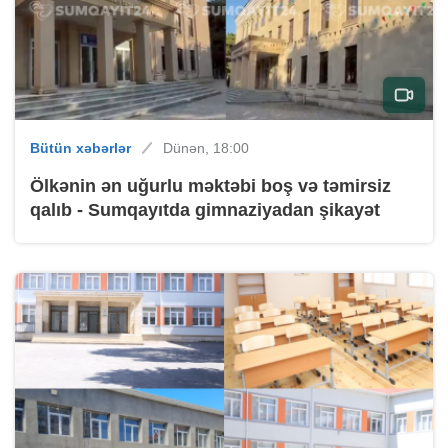
Bütün xəbərlər
Dünən, 18:00
Ölkənin ən uğurlu məktəbi boş və təmirsiz
qalıb - Sumqayıtda gimnaziyadan şikayət