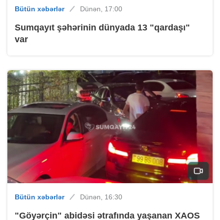
Bütün xəbərlər
Dünən, 17:00
Sumqayıt şəhərinin dünyada 13 "qardaşı"
var
Bütün xəbərlər
Dünən, 16:30
"Göyərçin" abidəsi ətrafında yaşanan XAOS