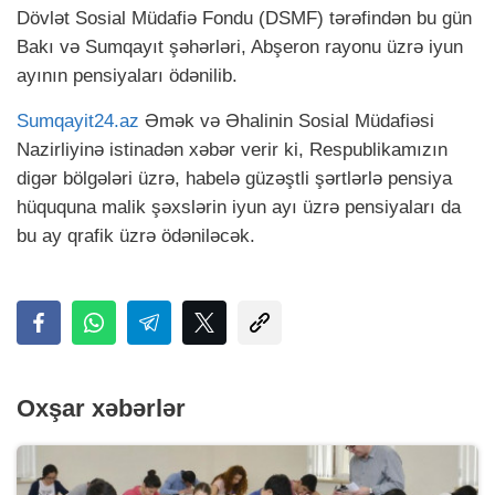
Dövlət Sosial Müdafiə Fondu (DSMF) tərəfindən bu gün
Bakı və Sumqayıt şəhərləri, Abşeron rayonu üzrə iyun
ayının pensiyaları ödənilib.
Sumqayit24.az
Əmək və Əhalinin Sosial Müdafiəsi
Nazirliyinə istinadən xəbər verir ki, Respublikamızın
digər bölgələri üzrə, habelə güzəştli şərtlərlə pensiya
hüququna malik şəxslərin iyun ayı üzrə pensiyaları da
bu ay qrafik üzrə ödəniləcək.
Oxşar xəbərlər