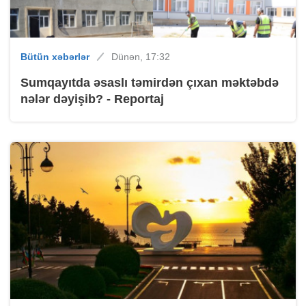
Bütün xəbərlər
Dünən, 17:32
Sumqayıtda əsaslı təmirdən çıxan məktəbdə
nələr dəyişib? - Reportaj