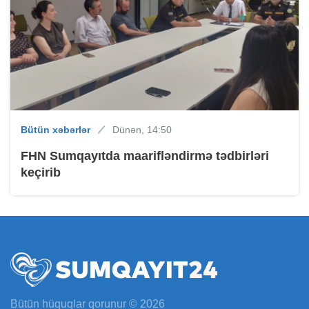
Bütün xəbərlər
Dünən, 14:50
FHN Sumqayıtda maarifləndirmə tədbirləri
keçirib
Bütün hüquqlar qorunur © 2026