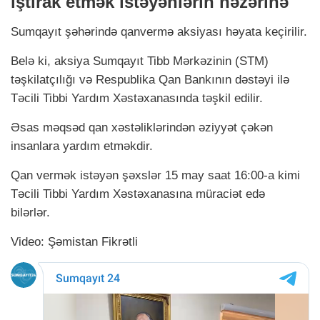
iştirak etmək istəyənlərin nəzərinə
Sumqayıt şəhərində qanvermə aksiyası həyata keçirilir.
Belə ki, aksiya Sumqayıt Tibb Mərkəzinin (STM)
təşkilatçılığı və Respublika Qan Bankının dəstəyi ilə
Təcili Tibbi Yardım Xəstəxanasında təşkil edilir.
Əsas məqsəd qan xəstəliklərindən əziyyət çəkən
insanlara yardım etməkdir.
Qan vermək istəyən şəxslər 15 may saat 16:00-a kimi
Təcili Tibbi Yardım Xəstəxanasına müraciət edə
bilərlər.
Video: Şəmistan Fikrətli