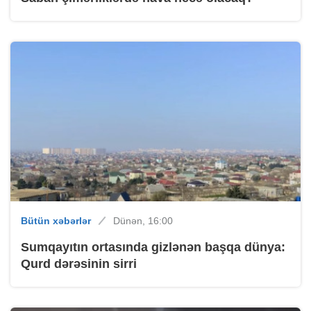
Bütün xəbərlər
Dünən, 16:00
Sumqayıtın ortasında gizlənən başqa dünya:
Qurd dərəsinin sirri