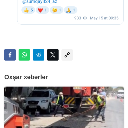
Oxşar xəbərlər