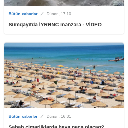
Bütün xəbərlər
Dünən, 17:10
Sumqayıtda İYRƏNC mənzərə - VİDEO
Bütün xəbərlər
Dünən, 16:31
Sabah çimərliklərdə hava necə olacaq?