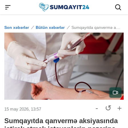
Son xəbərlər
Bütün xəbərlər
Sumqayıtda qanvermə aksiyasında iştirak etmək istəyənlərin nəzərinə
-
↺
+
15 may 2026, 13:57
Sumqayıtda qanvermə aksiyasında