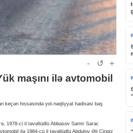
B
-
↺
+
ük maşını ilə avtomobil
B
 keçən hissəsində yol-nəqliyyat hadisəsi baş
B
rə, 1978-ci il təvəllüdlü Abbasov Samir Sarac
tomobil ilə 1984-cü il təvəllüdlü Abdulov Əli Çingiz