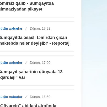
təmirsiz qalıb - Sumqayıtda
gimnaziyadan şikayət
ütün xəbərlər
Dünən, 17:32
Sumqayıtda əsaslı təmirdən çıxan
məktəbdə nələr dəyişib? - Reportaj
ütün xəbərlər
Dünən, 17:00
Sumqayıt şəhərinin dünyada 13
"qardaşı" var
ütün xəbərlər
Dünən, 16:30
"Göyərçin" abidəsi ətrafında