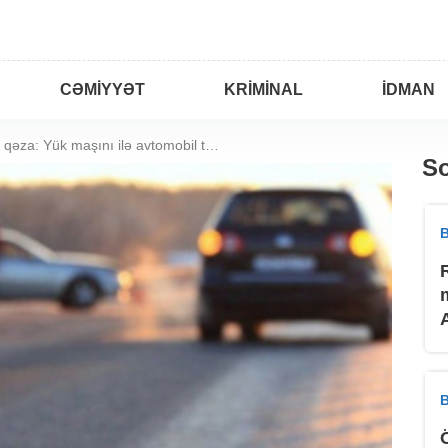
CƏMIYYƏT
KRIMINAL
İDMAN
Sumqayıtda qəza: Yük maşını ilə avtomobil toqquşdu
So
B
B