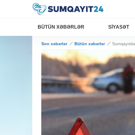
BÜTÜN XƏBƏRLƏR
SIYASƏT
Son xəbərlər
Bütün xəbərlər