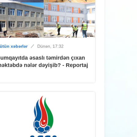
ütün xəbərlər
Dünən, 14:40
Sumqayıtda uşaqlar harada
üzgüçülüklə məşğul ola bilərlər? –
ütün xəbərlər
Dünən, 17:32
ÜNVANLAR
umqayıtda əsaslı təmirdən çıxan
əktəbdə nələr dəyişib? - Reportaj
ütün xəbərlər
Dünən, 14:00
Sumqayıtda sabah hava yağmursuz
olacaq
ütün xəbərlər
Dünən, 13:40
"Sumqayıt"ın futbolçuları mövsümün