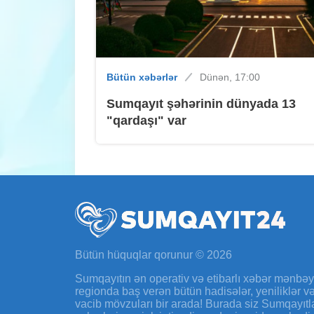
Bütün xəbərlər
Dünən, 17:00
Sumqayıt şəhərinin dünyada 13
"qardaşı" var
Bütün hüquqlar qorunur © 2026
Sumqayıtın ən operativ və etibarlı xəbər mənbə
regionda baş verən bütün hadisələr, yeniliklər 
vacib mövzuları bir arada! Burada siz Sumqayıtl