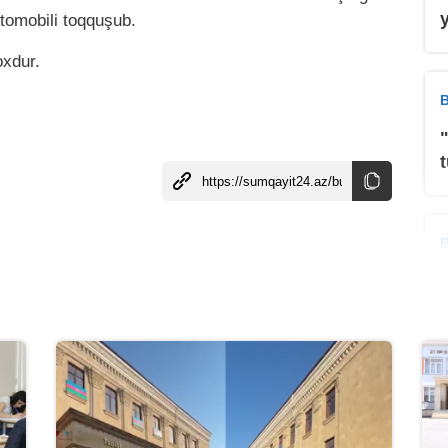
tomobili toqquşub.
oxdur.
B
B
B