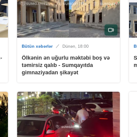
B
Bütün xəbərlər
Dünən, 18:00
B
-
Ölkənin ən uğurlu məktəbi boş və
S
təmirsiz qalıb - Sumqayıtda
m
gimnaziyadan şikayət
B
B