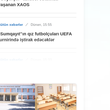
yaşanan XAOS
ütün xəbərlər
Dünən, 15:55
"Sumqayıt"ın qız futbolçuları UEFA
turnirində iştirak edəcəklər
ütün xəbərlər
Dünən, 15:33
Sumqayıtda oğlan sevgilisini dəniz
sahilinə aparıb döydü - MƏHKƏMƏ
ütün xəbərlər
Dünən, 15:03
Sabah çimərliyə getmək istəyənlərin
nəzərinə