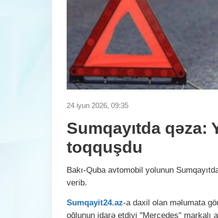
24 iyun 2026, 09:35
Sumqayıtda qəza: Y
toqquşdu
Bakı-Quba avtomobil yolunun Sumqayıtdan
verib.
Sumqayit24.az
-a daxil olan məlumata gö
oğlunun idarə etdiyi "Mercedes" markalı av