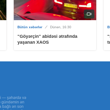
B
Bütün xəbərlər
Dünən, 16:30
B
"Göyərçin" abidəsi ətrafında
"
yaşanan XAOS
t
B
B
yi — şəhərdə və
və gündəmin ən
a bağlı ən son