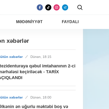
MƏDƏNIYYƏT
FAYDALI
n xəbərlər
ütün xəbərlər
Dünən, 18:15
Rezidenturaya qəbul imtahanının 2-ci
mərhələsi keçiriləcək - TARİX
AÇIQLANDI
ütün xəbərlər
Dünən, 18:00
Ölkənin ən uğurlu məktəbi boş və