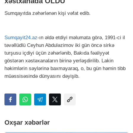
xəstxanada ÖLDÜ
Sumqayıtda zəhərlənən kişi vəfat edib.
Sumqayit24.az
-ın əldə etdiyi məlumata görə, 1991-ci il
təvəllüdlü Ceyhun Abduləzimov iki gün öncə sirkə
turşusu içdiyi üçün zəhərlənib, Bakıda fəaliyyət
göstərən xəstəxanaların birinə yerləşdirilib. Lakin
həkimlərin səylərinə baxmayaraq, o, bu gün həmin tibb
müəssisəsində dünyasını dəyişib.
Oxşar xəbərlər