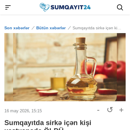
Son xəbərlər
Bütün xəbərlər
Sumqayıtda sirkə içən kişi xəstxanada ÖLDÜ
-
↺
+
16 may 2026, 15:15
Sumqayıtda sirkə içən kişi