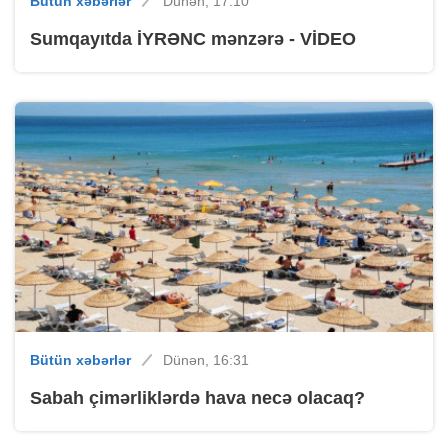
Bütün xəbərlər
Dünən, 17:10
Sumqayıtda İYRƏNC mənzərə - VİDEO
Bütün xəbərlər
Dünən, 16:31
Sabah çimərliklərdə hava necə olacaq?