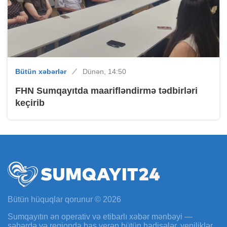
Bütün xəbərlər
Dünən, 14:50
FHN Sumqayıtda maarifləndirmə tədbirləri
keçirib
Bütün hüquqlar qorunur © 2026
Sumqayıtın ən operativ və etibarlı xəbər mənbəyi —
şəhərdə və regionda baş verən bütün hadisələr, yeniliklər