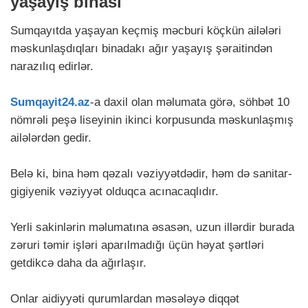
yaşayış binası
Sumqayıtda yaşayan keçmiş məcburi köçkün ailələri
məskunlaşdıqları binadakı ağır yaşayış şəraitindən
narazılıq edirlər.
Sumqayit24.az
-a daxil olan məlumata görə, söhbət 10
nömrəli peşə liseyinin ikinci korpusunda məskunlaşmış
ailələrdən gedir.
Belə ki, bina həm qəzalı vəziyyətdədir, həm də sanitar-
gigiyenik vəziyyət olduqca acınacaqlıdır.
Yerli sakinlərin məlumatına əsasən, uzun illərdir burada
zəruri təmir işləri aparılmadığı üçün həyat şərtləri
getdikcə daha da ağırlaşır.
Onlar aidiyyəti qurumlardan məsələyə diqqət