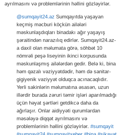
ayrılmasını və problemlərinin həllini gözləyirlər.
@sumqayit24.az
Sumqayıtda yaşayan
keçmiş məcburi köçkün ailələri
məskunlaşdıqları binadakı ağır yaşayış
şəraitindən narazılıq edirlər. Sumqayit24.az-
a daxil olan məlumata görə, söhbət 10
nömrəli peşə liseyinin ikinci korpusunda
məskunlaşmış ailələrdən gedir. Belə ki, bina
həm qəzalı vəziyyətdədir, həm də sanitar-
gigiyenik vəziyyət olduqca acınacaqlıdır.
Yerli sakinlərin məlumatına əsasən, uzun
illərdir burada zəruri təmir işləri aparılmadığı
üçün həyat şərtləri getdikcə daha da
ağırlaşır. Onlar aidiyyəti qurumlardan
məsələyə diqqət ayrılmasını və
problemlərinin həllini gözləyirlər.
#sumqayit
#sumqayit24
#sumqayitxeber
#bina
#şikayət