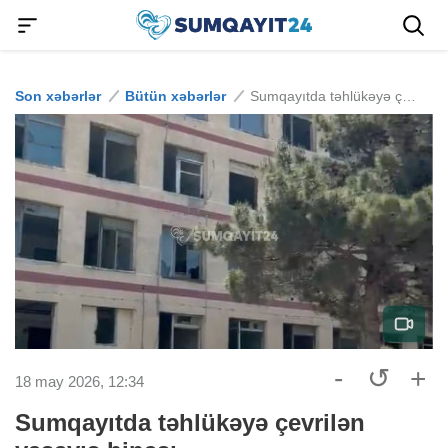
Son xəbərlər
Bütün xəbərlər
Sumqayıtda təhlükəyə çevrilən yaşayış binası
-
↺
+
18 may 2026, 12:34
Sumqayıtda təhlükəyə çevrilən