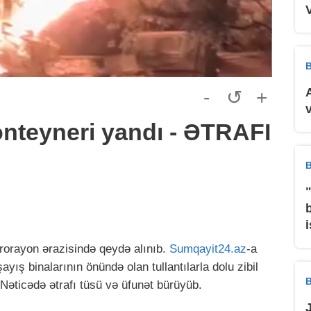
B
-
↺
+
onteyneri yandı - ƏTRAFI
B
rorayon ərazisində qeydə alınıb.
Sumqayit24.az
-a
yış binalarının önündə olan tullantılarla dolu zibil
B
 Nəticədə ətrafı tüsü və üfunət bürüyüb.