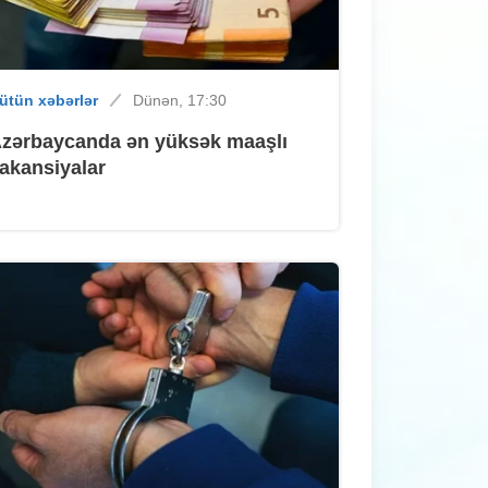
ütün xəbərlər
Dünən, 14:50
ütün xəbərlər
Dünən, 17:30
Dənizə getmək istəyən
zərbaycanda ən yüksək maaşlı
sumqayıtlıların NƏZƏRİNƏ
akansiyalar
ütün xəbərlər
Dünən, 14:30
Kartdan köçürmədə sərbəstlik,
qəbulda isə limit
ütün xəbərlər
Dünən, 14:10
Sumqayıtda binada PARTLAYIŞ -
VİDEO