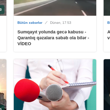
B
Bütün xəbərlər
Dünən, 17:53
B
Sumqayıt yolunda gecə kabusu -
A
Qaranlıq qəzalara səbəb ola bilər -
v
VİDEO
B
B