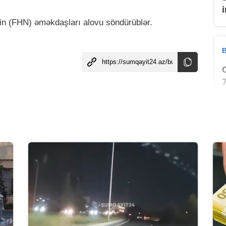
nin (FHN) əməkdaşları alovu söndürüblər.
B
B
B