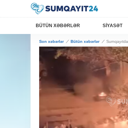
BÜTÜN XƏBƏRLƏR
SIYASƏT
Son xəbərlər
Bütün xəbərlər