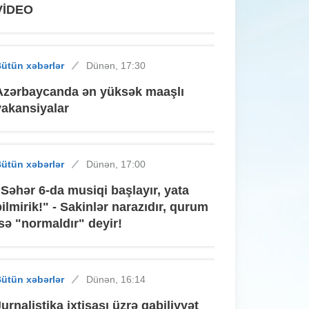
VİDEO
ütün xəbərlər
Dünən, 17:30
Azərbaycanda ən yüksək maaşlı
vakansiyalar
ütün xəbərlər
Dünən, 17:00
"Səhər 6-da musiqi başlayır, yata
bilmirik!" - Sakinlər narazıdır, qurum
isə "normaldır" deyir!
ütün xəbərlər
Dünən, 16:14
Jurnalistika ixtisası üzrə qabiliyyət