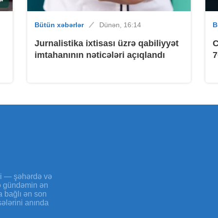
Bütün xəbərlər
Dünən, 16:14
B
B
Jurnalistika ixtisası üzrə qabiliyyət
C
imtahanının nəticələri açıqlandı
7
B
yi — şəhərdə və
və gündəmin ən
a bağlı ən son
sələrini anında