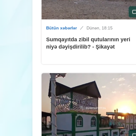
Bütün xəbərlər
Dünən, 18:15
Sumqayıtda zibil qutularının yeri
niyə dəyişdirilib? - Şikayət