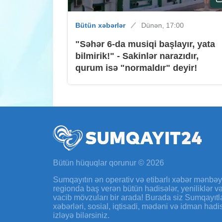
Bütün xəbərlər
Dünən, 17:00
"Səhər 6-da musiqi başlayır, yata
bilmirik!" - Sakinlər narazıdır,
qurum isə "normaldır" deyir!
Bütün hüquqlar qorunur © 2026
Sumqayıtın ən operativ və etibarlı xəbər mənbə
regionda baş verən bütün hadisələr, yeniliklər 
vacib mövzuları bir arada! Burada siz Sumqayıtl
xəbərləri, sosial, iqtisadi, mədəni və idman hadi
izləyə bilərsiniz.