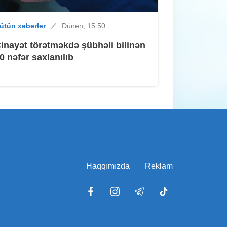
ütün xəbərlər
Dünən, 15:50
ütün xəbərlər
Dünən, 13:50
inayət törətməkdə şübhəli bilinən
Sumqayıtda sabah hava necə
0 nəfər saxlanılıb
olacaq?
İdman
Dünən, 13:26
Braziliyalı futbolçu "Sumqayıt"dan
əvvəl iki kluba "yox" deyib
Haqqımızda
Reklam
ütün xəbərlər
Dünən, 13:06
"Saray-H" MTK-da kommunal qəza -
Hərəkət məhdudlaşdı