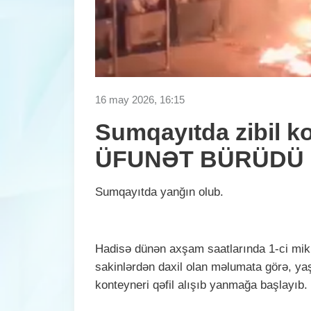
16 may 2026, 16:15
Sumqayıtda zibil k
ÜFUNƏT BÜRÜDÜ
Sumqayıtda yanğın olub.
Hadisə dünən axşam saatlarında 1-ci mik
sakinlərdən daxil olan məlumata görə, yaşa
konteyneri qəfil alışıb yanmağa başlayıb.