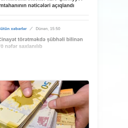
imtahanının nəticələri açıqlandı
ütün xəbərlər
Dünən, 15:50
Cinayət törətməkdə şübhəli bilinən
70 nəfər saxlanılıb
ütün xəbərlər
Dünən, 15:30
Bakıdakı yanğında tüstüdən
zəhərlənənlərin vəziyyəti açıqlandı
ütün xəbərlər
Dünən, 15:10
Sarayda mənzillərin qiyməti sakinləri
ŞOKA saldı - 60 faiz bahalaşma