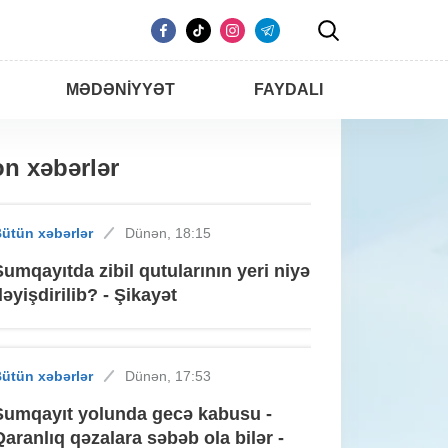
MƏDƏNIYYƏT
FAYDALI
n xəbərlər
ütün xəbərlər
Dünən, 18:15
Sumqayıtda zibil qutularının yeri niyə
dəyişdirilib? - Şikayət
ütün xəbərlər
Dünən, 17:53
Sumqayıt yolunda gecə kabusu -
Qaranlıq qəzalara səbəb ola bilər -