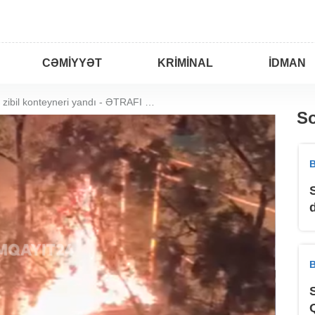
CƏMIYYƏT
KRIMINAL
İDMAN
Sumqayıtda zibil konteyneri yandı - ƏTRAFI ÜFUNƏT BÜRÜDÜ
So
B
B