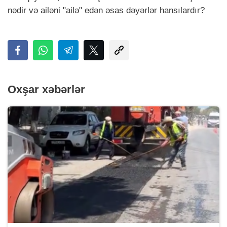
nədir və ailəni "ailə" edən əsas dəyərlər hansılardır?
Oxşar xəbərlər