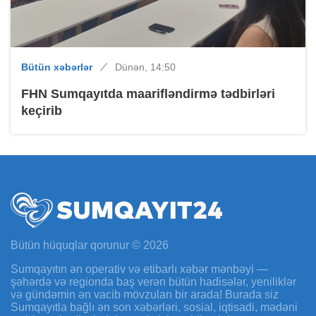
Bütün xəbərlər
Dünən, 14:50
FHN Sumqayıtda maarifləndirmə tədbirləri
keçirib
Bütün hüquqlar qorunur © 2026
Sumqayıtın ən operativ və etibarlı xəbər mənbəyi —
şəhərdə və regionda baş verən bütün hadisələr, yeniliklər
və gündəmin ən vacib mövzuları bir arada! Burada siz
Sumqayıtla bağlı ən son xəbərləri, sosial, iqtisadi, mədəni