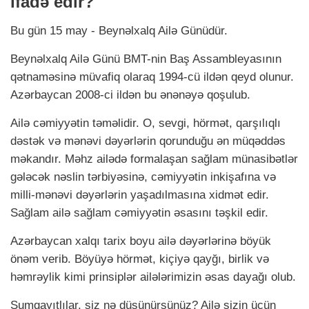
ifadə edir?
Bu gün 15 may - Beynəlxalq Ailə Günüdür.
Beynəlxalq Ailə Günü BMT-nin Baş Assambleyasının
qətnaməsinə müvafiq olaraq 1994-cü ildən qeyd olunur.
Azərbaycan 2008-ci ildən bu ənənəyə qoşulub.
Ailə cəmiyyətin təməlidir. O, sevgi, hörmət, qarşılıqlı
dəstək və mənəvi dəyərlərin qorunduğu ən müqəddəs
məkandır. Məhz ailədə formalaşan sağlam münasibətlər
gələcək nəslin tərbiyəsinə, cəmiyyətin inkişafına və
milli-mənəvi dəyərlərin yaşadılmasına xidmət edir.
Sağlam ailə sağlam cəmiyyətin əsasını təşkil edir.
Azərbaycan xalqı tarix boyu ailə dəyərlərinə böyük
önəm verib. Böyüyə hörmət, kiçiyə qayğı, birlik və
həmrəylik kimi prinsiplər ailələrimizin əsas dayağı olub.
Sumqayıtlılar, siz nə düşünürsünüz? Ailə sizin üçün