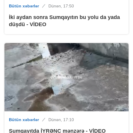
Bütün xəbərlər
Dünən, 17:50
İki aydan sonra Sumqayıtın bu yolu da yada
düşdü - VİDEO
Bütün xəbərlər
Dünən, 17:10
Sumqayıtda İYRƏNC mənzərə - VİDEO