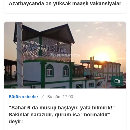
Azərbaycanda ən yüksək maaşlı vakansiyalar
Bütün xəbərlər
Bu gün, 17:00
"Səhər 6-da musiqi başlayır, yata bilmirik!" -
Sakinlər narazıdır, qurum isə "normaldır"
deyir!