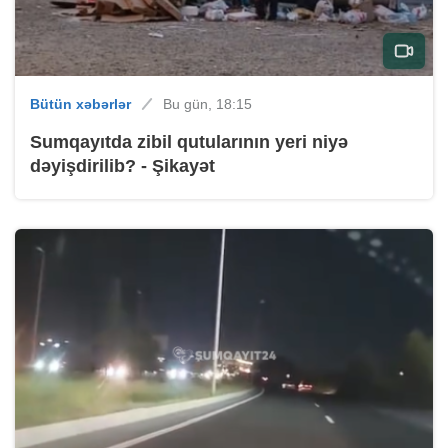
Bütün xəbərlər
Bu gün, 18:15
Sumqayıtda zibil qutularının yeri niyə
dəyişdirilib? - Şikayət