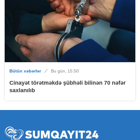
Bütün xəbərlər
Bu gün, 15:50
Cinayət törətməkdə şübhəli bilinən 70 nəfər
saxlanılıb