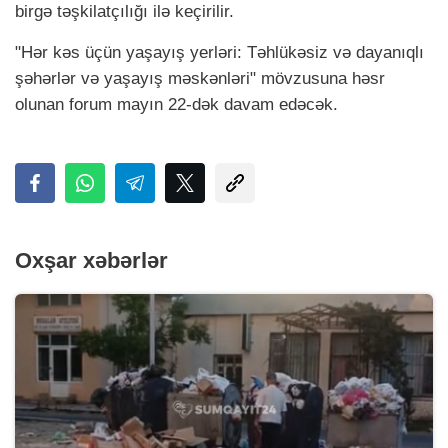
birgə təşkilatçılığı ilə keçirilir.
"Hər kəs üçün yaşayış yerləri: Təhlükəsiz və dayanıqlı
şəhərlər və yaşayış məskənləri" mövzusuna həsr
olunan forum mayın 22-dək davam edəcək.
Oxşar xəbərlər