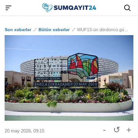
Son xəbərlər
Bütün xəbərlər
WUF13-ün dördüncü gününə start verilir
-
↺
+
20 may 2026, 09:15