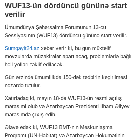
WUF13-ün dördüncü gününə start
verilir
Ümumdünya Şəhərsalma Forumunun 13-cü
Sessiyasının (WUF13) dördüncü gününə start verilir.
Sumqayit24.az
xəbər verir ki, bu gün müxtəlif
mövzularda müzakirələr aparılacaq, problemlərlə bağlı
həll yolları təklif ediləcək.
Gün ərzində ümumilikdə 150-dək tədbirin keçirilməsi
nəzərdə tutulur.
Xatırladaq ki, mayın 18-də WUF13-ün rəsmi açılış
mərasimi olub və Azərbaycan Prezidenti İlham Əliyev
mərasimdə çıxış edib.
Əlavə edək ki, WUF13 BMT-nin Məskunlaşma
Proqramı (UN-Habitat) və Azərbaycan Hökumətinin