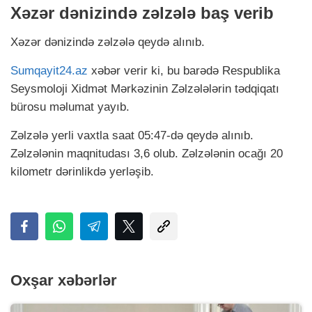
Xəzər dənizində zəlzələ baş verib
Xəzər dənizində zəlzələ qeydə alınıb.
Sumqayit24.az
xəbər verir ki, bu barədə Respublika
Seysmoloji Xidmət Mərkəzinin Zəlzələlərin tədqiqatı
bürosu məlumat yayıb.
Zəlzələ yerli vaxtla saat 05:47-də qeydə alınıb.
Zəlzələnin maqnitudası 3,6 olub. Zəlzələnin ocağı 20
kilometr dərinlikdə yerləşib.
Oxşar xəbərlər