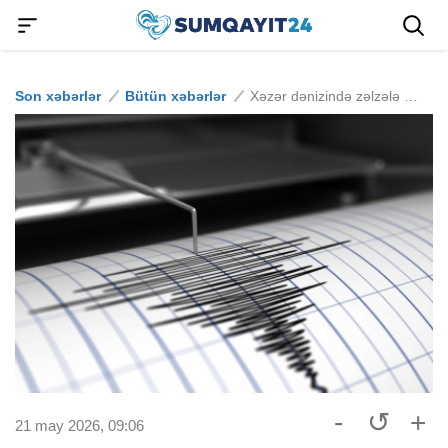
Son xəbərlər
Bütün xəbərlər
Xəzər dənizində zəlzələ baş verib
-
↺
+
21 may 2026, 09:06