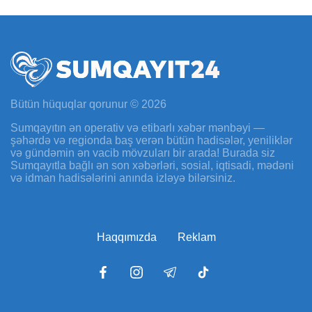
Bütün hüquqlar qorunur © 2026
Sumqayıtın ən operativ və etibarlı xəbər mənbəyi —
şəhərdə və regionda baş verən bütün hadisələr, yeniliklər
və gündəmin ən vacib mövzuları bir arada! Burada siz
Sumqayıtla bağlı ən son xəbərləri, sosial, iqtisadi, mədəni
və idman hadisələrini anında izləyə bilərsiniz.
Haqqımızda
Reklam