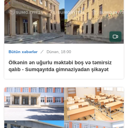
Bütün xəbərlər
Dünən, 18:00
Ölkənin ən uğurlu məktəbi boş və təmirsiz
qalıb - Sumqayıtda gimnaziyadan şikayət