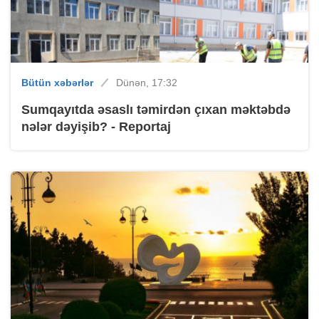
Bütün xəbərlər
Dünən, 17:32
Sumqayıtda əsaslı təmirdən çıxan məktəbdə
nələr dəyişib? - Reportaj