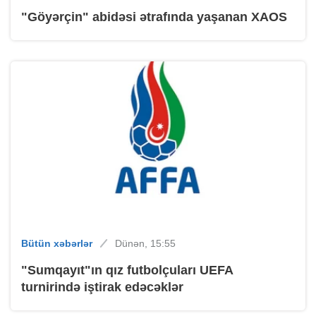
"Göyərçin" abidəsi ətrafında yaşanan XAOS
Bütün xəbərlər
Dünən, 15:55
"Sumqayıt"ın qız futbolçuları UEFA
turnirində iştirak edəcəklər