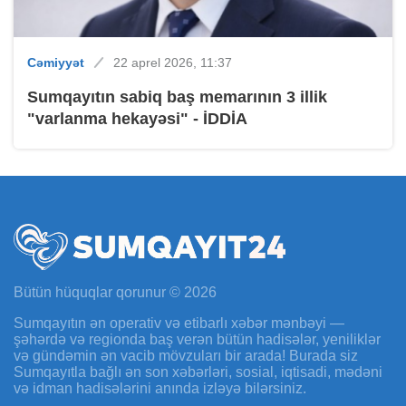
Cəmiyyət
22 aprel 2026, 11:37
Sumqayıtın sabiq baş memarının 3 illik
"varlanma hekayəsi" - İDDİA
Bütün hüquqlar qorunur © 2026
Sumqayıtın ən operativ və etibarlı xəbər mənbəyi —
şəhərdə və regionda baş verən bütün hadisələr, yeniliklər
və gündəmin ən vacib mövzuları bir arada! Burada siz
Sumqayıtla bağlı ən son xəbərləri, sosial, iqtisadi, mədəni
və idman hadisələrini anında izləyə bilərsiniz.