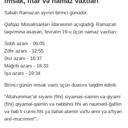
imsak, iftar və namaz vaxtları
Sabah Ramazan ayının birinci günüdür.
Qafqaz Müsəlmanları İdarəsinin açıqladığı Ramazan
təqviminə əsasən, fevralın 19-u üçün namaz vaxtları:
Sübh azanı - 06:05
Zöhr azanı - 12:55
Əsr azanı - 16:37
Məğrib azanı - 18:33
İşa azanı - 19:34
Birinci günün imsak vaxtı üçün duasını təqdim edirik:
"Allahumməc'əl siyami (fihi) siyaməs-saimin və qiyami
(fihi) qiyaməl-qaimin və nəbbihni fihi ən naumətil-ğafilin
və həb li curmi fihi ya ilahəl-aləmin və'fu ənni ya a'fiyən
ənil-mucrimin!".