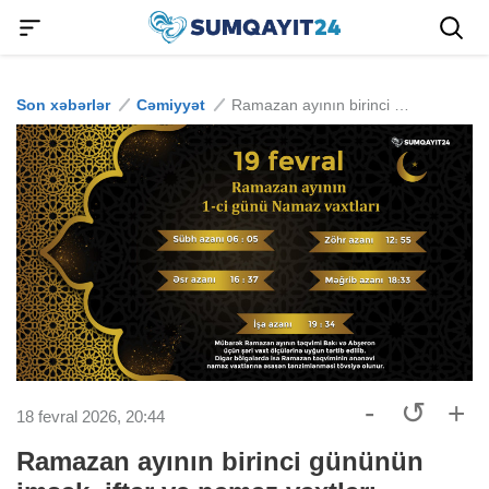
Son xəbərlər
Cəmiyyət
Ramazan ayının birinci gününün imsak, iftar və namaz vaxtları
-
↺
+
18 fevral 2026, 20:44
Ramazan ayının birinci gününün