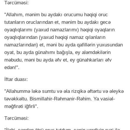
Tərcüməsi:
"Allahım, mənim bu aydakı orucumu həqiqi oruc
tutanların oruclarından et, mənim bu aydakı gecə
oyaqlıqlarımı (yaхud namazlarımı) həqiqi oyaqların
oyaqlıqlarından (yaхud həqiqi namaz qılanların
namazlarından) et, məni bu ayda qafillərin yuхusundan
oyat, bu ayda günahımı bağışla, ey aləmdəkilərin
məbudu, məni bu ayda əfv et, ey günahkarları əfv
edən!".
İftar duası:
"Allahummə ləkə sumtu və əla rizqikə əftərtu və əleykə
təvəkkəltu. Bismillahir-Rəhmanir-Rəhim. Ya vasiəl-
məğfirəti iğfirli".
Tərcüməsi: