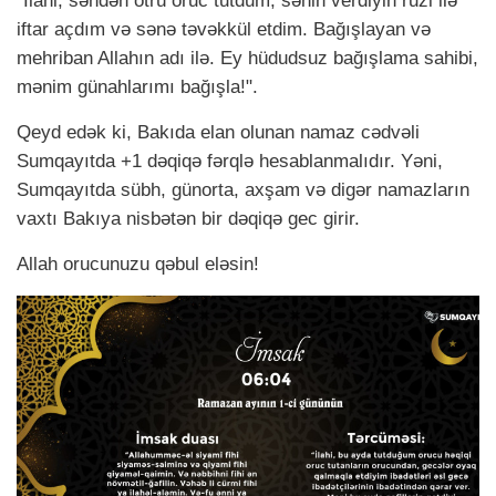
"İlahi, səndən ötrü oruc tutdum, sənin verdiyin ruzi ilə
iftar açdım və sənə təvəkkül etdim. Bağışlayan və
mehriban Allahın adı ilə. Ey hüdudsuz bağışlama sahibi,
mənim günahlarımı bağışla!".
Qeyd edək ki, Bakıda elan olunan namaz cədvəli
Sumqayıtda +1 dəqiqə fərqlə hesablanmalıdır. Yəni,
Sumqayıtda sübh, günorta, axşam və digər namazların
vaxtı Bakıya nisbətən bir dəqiqə gec girir.
Allah orucunuzu qəbul eləsin!