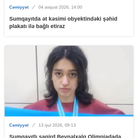
Cəmiyyət
04 avqust 2026, 14:00
Sumqayıtda ət kəsimi obyektindəki şəhid
plakatı ilə bağlı etiraz
Cəmiyyət
13 iyul 2026, 09:13
Sumqayıtlı şagird Beynəlxalq Olimpiadada