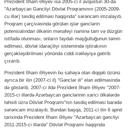
Prezident İlham Əliyev isə 2005-ci il avqustun 30-da
"Azərbaycan Gəncliyi Dövlət Proqramının (2005-2009-
cu illər) təsdiq edilməsi haqqında" sərəncam imzalayıb.
Proqram çərçivəsində görülən işlər gənclərin
potensialından ölkənin mənafeyi naminə tam və düzgün
istifadə olunması, onların faydalı məşğulluğunun təmin
edilməsi, dövlət idarəçiliyi sistemində iştirakının
gerçəkləşdirilməsi yönündə ciddi irəliləyişə gətirib
çıxarıb.
Prezident İlham Əliyevin bu sahəyə olan diqqəti özünü
ayrıca bir ilin (2007-ci il) "Gənclər ili" elan edilməsində
də göstərib. 2007-ci ildə Prezident İlham Əliyev "2007-
2015-ci illərdə Azərbaycan gənclərinin xarici ölkələrdə
təhsili üzrə Dövlət Proqramı"nın təsdiq edilməsi barədə
sərəncam imzalayıb. Bundan başqa, 2011-ci ilin 6 aprel
tarixində Prezident İlham Əliyev "Azərbaycan gəncliyi
2011-2015-ci illərdə" Dövlət Proqramı haqqında