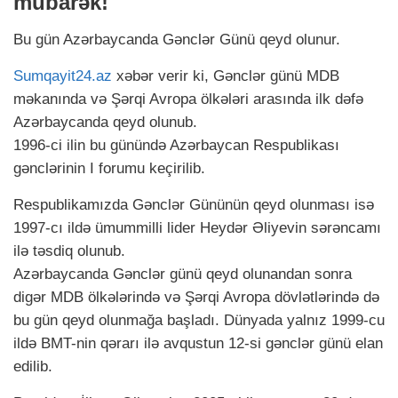
mübarək!
Bu gün Azərbaycanda Gənclər Günü qeyd olunur.
Sumqayit24.az
xəbər verir ki, Gənclər günü MDB
məkanında və Şərqi Avropa ölkələri arasında ilk dəfə
Azərbaycanda qeyd olunub.
1996-ci ilin bu günündə Azərbaycan Respublikası
gənclərinin I forumu keçirilib.
Respublikamızda Gənclər Gününün qeyd olunması isə
1997-cı ildə ümummilli lider Heydər Əliyevin sərəncamı
ilə təsdiq olunub.
Azərbaycanda Gənclər günü qeyd olunandan sonra
digər MDB ölkələrində və Şərqi Avropa dövlətlərində də
bu gün qeyd olunmağa başladı. Dünyada yalnız 1999-cu
ildə BMT-nin qərarı ilə avqustun 12-si gənclər günü elan
edilib.