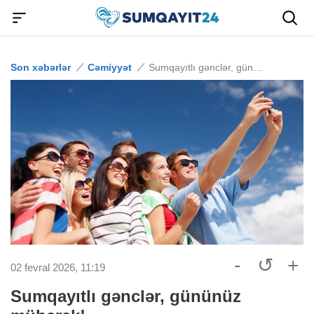
Son xəbərlər
Cəmiyyət
Sumqayıtlı gənclər, gününüz mübarək!
-
↺
+
02 fevral 2026, 11:19
Sumqayıtlı gənclər, gününüz