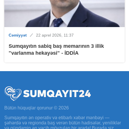
Cəmiyyət
22 aprel 2026, 11:37
Sumqayıtın sabiq baş memarının 3 illik
"varlanma hekayəsi" - İDDİA
Bütün hüquqlar qorunur © 2026
Sumqayıtın ən operativ və etibarlı xəbər mənbəyi —
şəhərdə və regionda baş verən bütün hadisələr, yeniliklər
və gündəmin ən vacib mövzuları bir arada! Burada siz