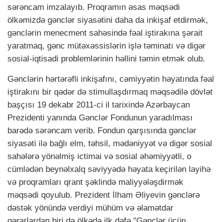
sərəncam imzalayıb. Proqramın əsas məqsədi
ölkəmizdə gənclər siyasətini daha da inkişaf etdirmək,
gənclərin menecment sahəsində fəal iştirakına şərait
yaratmaq, gənc mütəxəssislərin işlə təminatı və digər
sosial-iqtisadi problemlərinin həllini təmin etmək olub.
Gənclərin hərtərəfli inkişafını, cəmiyyətin həyatında fəal
iştirakını bir qədər də stimullaşdırmaq məqsədilə dövlət
başçısı 19 dekabr 2011-ci il tarixində Azərbaycan
Prezidenti yanında Gənclər Fondunun yaradılması
barədə sərəncam verib. Fondun qarşısında gənclər
siyasəti ilə bağlı elm, təhsil, mədəniyyət və digər sosial
sahələrə yönəlmiş ictimai və sosial əhəmiyyətli, o
cümlədən beynəlxalq səviyyədə həyata keçirilən layihə
və proqramları qrant şəklində maliyyələşdirmək
məqsədi qoyulub. Prezident İlham Əliyevin gənclərə
dəstək yönündə verdiyi mühüm və əlamətdar
qərarlardan biri də ölkədə ilk dəfə "Gənclər üçün