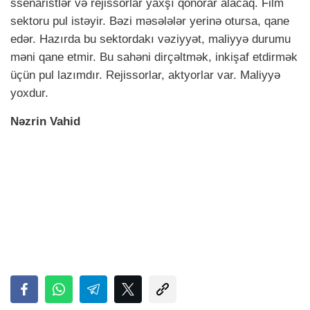
ssenaristlər və rejissorlar yaxşı qonorar alacaq. Film
sektoru pul istəyir. Bəzi məsələlər yerinə otursa, qane
edər. Hazırda bu sektordakı vəziyyət, maliyyə durumu
məni qane etmir. Bu sahəni dirçəltmək, inkişaf etdirmək
üçün pul lazımdır. Rejissorlar, aktyorlar var. Maliyyə
yoxdur.
Nəzrin Vahid