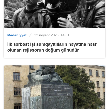
Mədəniyyət
22 noyabr 2025, 14:51
İlk sərbəst işi sumqayıtlıların həyatına həsr
olunan rejissorun doğum günüdür