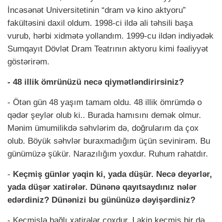
İncəsənət Universitetinin “dram və kino aktyoru”
fakültəsini daxil oldum. 1998-ci ildə ali təhsili başa
vurub, hərbi xidmətə yollandım. 1999-cu ildən indiyədək
Sumqayıt Dövlət Dram Teatrının aktyoru kimi fəaliyyət
göstərirəm.
- 48 illik ömrünüzü necə qiymətləndirirsiniz?
- Ötən gün 48 yaşım tamam oldu. 48 illik ömrümdə o
qədər şeylər olub ki.. Burada hamısını demək olmur.
Mənim ümumilikdə səhvlərim də, doğrularım da çox
olub. Böyük səhvlər buraxmadığım üçün sevinirəm. Bu
günümüzə şükür. Narazılığım yoxdur. Ruhum rahatdır.
-
Keçmiş günlər yəqin ki, yada düşür. Necə deyərlər,
yada düşər xatirələr. Dünənə qayıtsaydınız nələr
edərdiniz? Dünənizi bu gününüzə dəyişərdiniz?
- Keçmişlə bağlı xatirələr çoxdur. Lakin keçmiş bir də