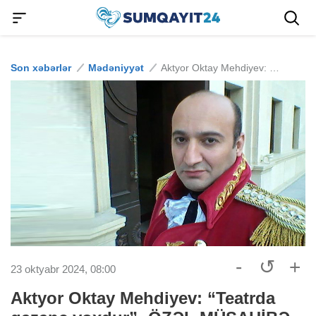
Son xəbərlər
Mədəniyyət
Aktyor Oktay Mehdiyev: “Teatrda qazanc yoxdur”- ÖZƏL MÜSAHİBƏ
-
↺
+
23 oktyabr 2024, 08:00
Aktyor Oktay Mehdiyev: “Teatrda