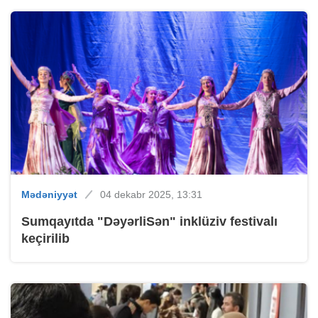
Mədəniyyət
04 dekabr 2025, 13:31
Sumqayıtda "DəyərliSən" inklüziv festivalı
keçirilib