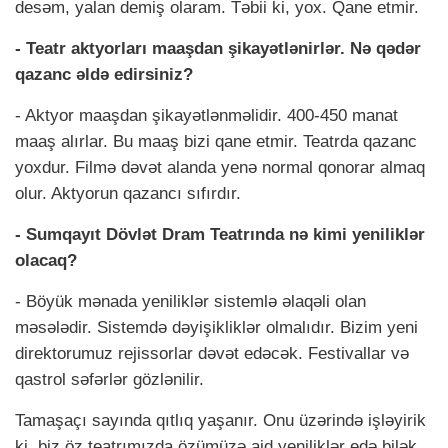
desəm, yalan demiş olaram. Təbii ki, yox. Qane etmir.
- Teatr aktyorları maaşdan şikayətlənirlər. Nə qədər
qazanc əldə edirsiniz?
- Aktyor maaşdan şikayətlənməlidir. 400-450 manat
maaş alırlar. Bu maaş bizi qane etmir. Teatrda qazanc
yoxdur. Filmə dəvət alanda yenə normal qonorar almaq
olur. Aktyorun qazancı sıfırdır.
- Sumqayıt Dövlət Dram Teatrında nə kimi yeniliklər
olacaq?
- Böyük mənada yeniliklər sistemlə əlaqəli olan
məsələdir. Sistemdə dəyişikliklər olmalıdır. Bizim yeni
direktorumuz rejissorlar dəvət edəcək. Festivallar və
qastrol səfərlər gözlənilir.
Tamaşaçı sayında qıtlıq yaşanır. Onu üzərində işləyirik
ki, biz öz teatrımızda özümüzə aid yeniliklər edə bilək.