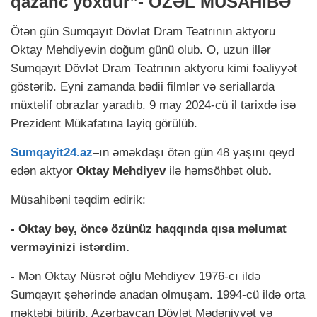
qazanc yoxdur”- ÖZƏL MÜSAHİBƏ
Ötən gün Sumqayıt Dövlət Dram Teatrının aktyoru
Oktay Mehdiyevin doğum günü olub. O, uzun illər
Sumqayıt Dövlət Dram Teatrının aktyoru kimi fəaliyyət
göstərib. Eyni zamanda bədii filmlər və seriallarda
müxtəlif obrazlar yaradıb. 9 may 2024-cü il tarixdə isə
Prezident Mükafatına layiq görülüb.
Sumqayit24.az
–
ın əməkdaşı ötən gün 48 yaşını qeyd
edən aktyor
Oktay Mehdiyev
ilə həmsöhbət olub
.
Müsahibəni təqdim edirik:
- Oktay bəy, öncə özünüz haqqında qısa məlumat
verməyinizi istərdim.
-
Mən Oktay Nüsrət oğlu Mehdiyev 1976-cı ildə
Sumqayıt şəhərində anadan olmuşam. 1994-cü ildə orta
məktəbi bitirib, Azərbaycan Dövlət Mədəniyyət və