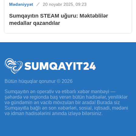
Mədəniyyət
20 noyabr 2025, 09:23
Sumqayıtın STEAM uğuru: Məktəblilər
medallar qazandılar
Bütün hüquqlar qorunur © 2026
Sumqayıtın ən operativ və etibarlı xəbər mənbəyi —
şəhərdə və regionda baş verən bütün hadisələr, yeniliklər
və gündəmin ən vacib mövzuları bir arada! Burada siz
Sumqayıtla bağlı ən son xəbərləri, sosial, iqtisadi, mədəni
və idman hadisələrini anında izləyə bilərsiniz.