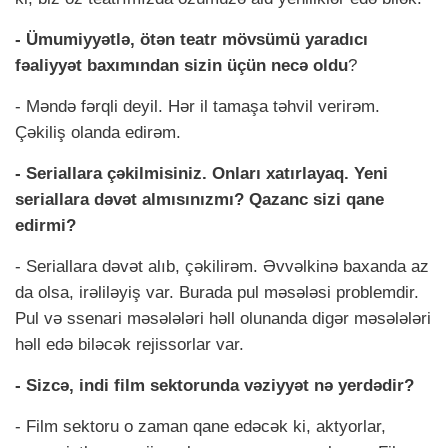
- Ümumiyyətlə, ötən teatr mövsümü yaradıcı
fəaliyyət baxımından sizin üçün necə oldu
?
- Məndə fərqli deyil. Hər il tamaşa təhvil verirəm.
Çəkiliş olanda edirəm.
- Seriallara çəkilmisiniz. Onları xatırlayaq. Yeni
seriallara dəvət almısınızmı? Qazanc sizi qane
edirmi?
- Seriallara dəvət alıb, çəkilirəm. Əvvəlkinə baxanda az
da olsa, irəliləyiş var. Burada pul məsələsi problemdir.
Pul və ssenari məsələləri həll olunanda digər məsələləri
həll edə biləcək rejissorlar var.
- Sizcə, indi film sektorunda vəziyyət nə yerdədir?
- Film sektoru o zaman qane edəcək ki, aktyorlar,