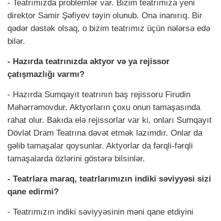
- Teatrımızda problemlər var. Bizim teatrımıza yeni
direktor Samir Şəfiyev təyin olunub. Ona inanırıq. Bir
qədər dəstək olsaq, o bizim teatrımız üçün nələrsə edə
bilər.
- Hazırda teatrınızda aktyor və ya rejissor
çatışmazlığı varmı?
- Hazırda Sumqayıt teatrının baş rejissoru Firudin
Məhərrəmovdur. Aktyorların çoxu onun tamaşasında
rahat olur. Bakıda elə rejissorlar var ki, onları Sumqayıt
Dövlət Dram Teatrına dəvət etmək lazımdır. Onlar da
gəlib tamaşalar qoysunlar. Aktyorlar da fərqli-fərqli
tamaşalarda özlərini göstərə bilsinlər.
- Teatrlara maraq, teatrlarımızın indiki səviyyəsi sizi
qane edirmi?
- Teatrımızın indiki səviyyəsinin məni qane etdiyini