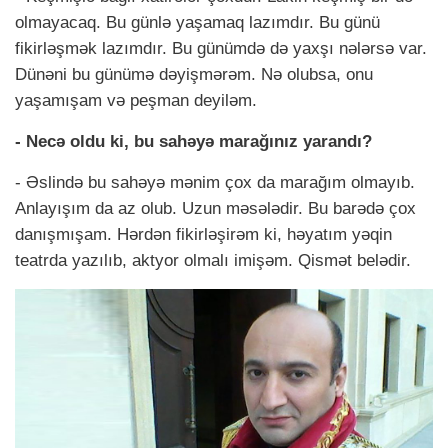
olmayacaq. Bu günlə yaşamaq lazımdır. Bu günü
fikirləşmək lazımdır. Bu günümdə də yaxşı nələrsə var.
Dünəni bu günümə dəyişmərəm. Nə olubsa, onu
yaşamışam və peşman deyiləm.
- Necə oldu ki, bu sahəyə marağınız yarandı?
- Əslində bu sahəyə mənim çox da marağım olmayıb.
Anlayışım da az olub. Uzun məsələdir. Bu barədə çox
danışmışam. Hərdən fikirləşirəm ki, həyatım yəqin
teatrda yazılıb, aktyor olmalı imişəm. Qismət belədir.