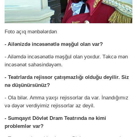
Foto açıq mənbələrdən
- Ailənizdə incəsənətlə məşğul olan var?
- Ailəmdə incəsənətlə məşğul olan yoxdur. Təkcə mən
incəsənət sahəsindəyəm.
- Teatrlarda rejissor çatışmazlığı olduğu deyilir. Siz
nə düşünürsünüz?
- Ola bilər. Amma yaxşı rejissorlar da var. İnandığımız
və dəyər verdiyimiz rejissorlar az deyil.
- Sumqayıt Dövlət Dram Teatrında nə kimi
problemlər var?