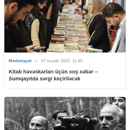
Mədəniyyət
27 noyabr 2025, 11:40
Kitab həvəskarları üçün xoş xəbər –
Sumqayıtda sərgi keçiriləcək