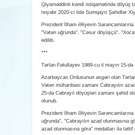
Qiyaməddinli kəndi istiqamətində döyüş ta
noyabr 2020-ci ildə Sumqayıt Şəhidlər Xi
Prezident İlham Əliyevin Sərəncamlarına
"Vətən uğrunda", "Cəsur döyüşçü", "Xocavə
edilib.
***
Tərlan Fətullayev 1989-cu il mayın 15-də
Azərbaycan Ordusunun əsgəri olan Tərlan 
Vətən müharibəsi zamanı Cəbrayılın azad
25-də Cəbrayıl döyüşləri zamanı şəhid ol
olunub.
Prezident İlham Əliyevin Sərəncamlarına
uğrunda", "Cəbrayılın azad olunmasına gö
azad olunmasına görə" medalları ilə təltif e