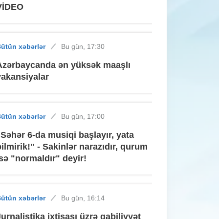
VİDEO
ütün xəbərlər
Bu gün, 17:30
Azərbaycanda ən yüksək maaşlı
vakansiyalar
ütün xəbərlər
Bu gün, 17:00
"Səhər 6-da musiqi başlayır, yata
bilmirik!" - Sakinlər narazıdır, qurum
isə "normaldır" deyir!
ütün xəbərlər
Bu gün, 16:14
Jurnalistika ixtisası üzrə qabiliyyət