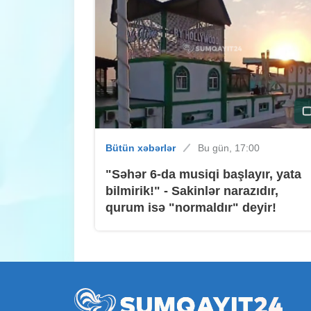
Bütün xəbərlər
Bu gün, 17:00
"Səhər 6-da musiqi başlayır, yata
bilmirik!" - Sakinlər narazıdır,
qurum isə "normaldır" deyir!