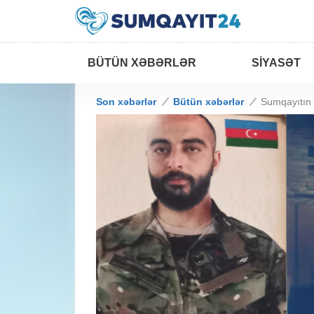
BÜTÜN XƏBƏRLƏR
SIYASƏT
Son xəbərlər
Bütün xəbərlər