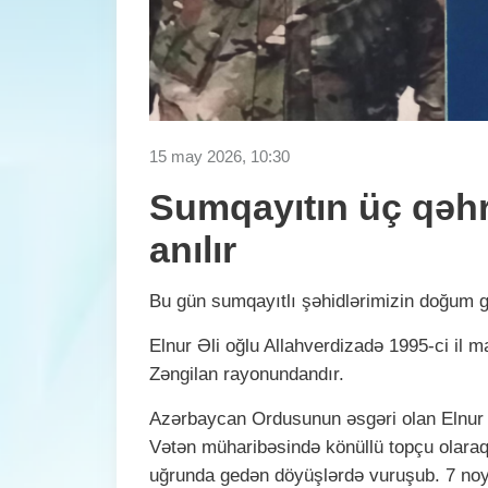
15 may 2026, 10:30
Sumqayıtın üç qəhr
anılır
Bu gün sumqayıtlı şəhidlərimizin doğum 
Elnur Əli oğlu Allahverdizadə 1995-ci il
Zəngilan rayonundandır.
Azərbaycan Ordusunun əsgəri olan Elnur A
Vətən müharibəsində könüllü topçu olaraq
uğrunda gedən döyüşlərdə vuruşub. 7 noy