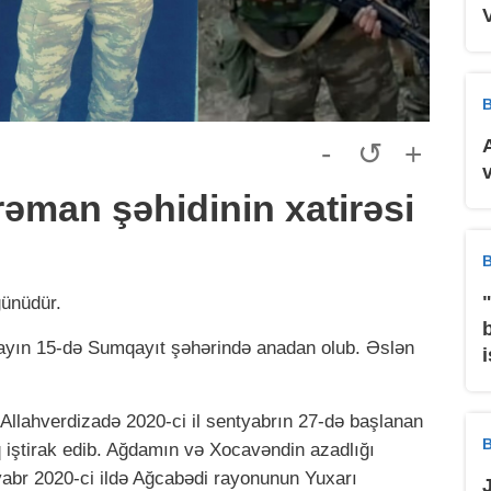
B
-
↺
+
əman şəhidinin xatirəsi
B
günüdür.
 mayın 15-də Sumqayıt şəhərində anadan olub. Əslən
llahverdizadə 2020-ci il sentyabrın 27-də başlanan
B
 iştirak edib. Ağdamın və Xocavəndin azadlığı
abr 2020-ci ildə Ağcabədi rayonunun Yuxarı