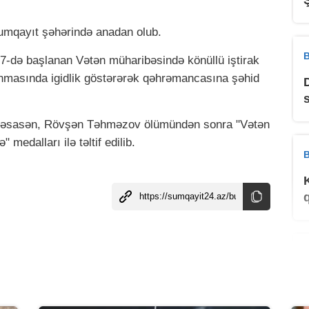
umqayıt şəhərində anadan olub.
B
7-də başlanan Vətən müharibəsində könüllü iştirak
unmasında igidlik göstərərək qəhrəmancasına şəhid
a əsasən, Rövşən Təhməzov ölümündən sonra "Vətən
medalları ilə təltif edilib.
B
B