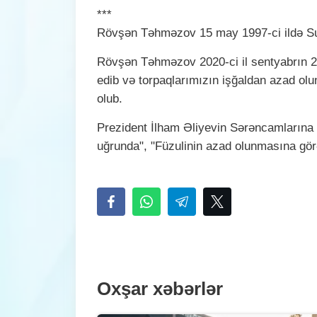
***
Rövşən Təhməzov 15 may 1997-ci ildə S
Rövşən Təhməzov 2020-ci il sentyabrın 2
edib və torpaqlarımızın işğaldan azad ol
olub.
Prezident İlham Əliyevin Sərəncamların
uğrunda", "Füzulinin azad olunmasına görə" 
Oxşar xəbərlər