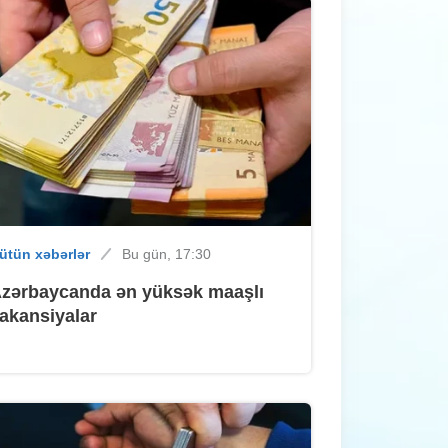
ütün xəbərlər
Bu gün, 13:50
Sumqayıtda sabah hava necə
olacaq?
İdman
Bu gün, 13:26
Braziliyalı futbolçu "Sumqayıt"dan
ütün xəbərlər
Bu gün, 17:30
əvvəl iki kluba "yox" deyib
zərbaycanda ən yüksək maaşlı
akansiyalar
ütün xəbərlər
Bu gün, 13:06
"Saray-H" MTK-da kommunal qəza -
Hərəkət məhdudlaşdı