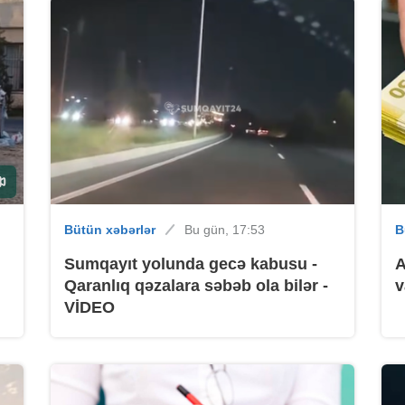
B
Bütün xəbərlər
Bu gün, 17:53
B
Sumqayıt yolunda gecə kabusu -
A
Qaranlıq qəzalara səbəb ola bilər -
v
VİDEO
B