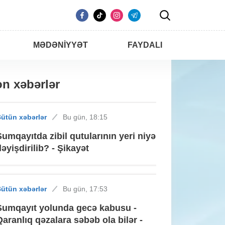
MƏDƏNIYYƏT
FAYDALI
n xəbərlər
ütün xəbərlər
Bu gün, 18:15
Sumqayıtda zibil qutularının yeri niyə
dəyişdirilib? - Şikayət
ütün xəbərlər
Bu gün, 17:53
Sumqayıt yolunda gecə kabusu -
Qaranlıq qəzalara səbəb ola bilər -