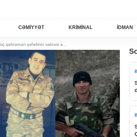
CƏMIYYƏT
KRIMINAL
İDMAN
Sumqayıtın üç qəhrəman şəhidinin xatirəsi anılır
So
B
B