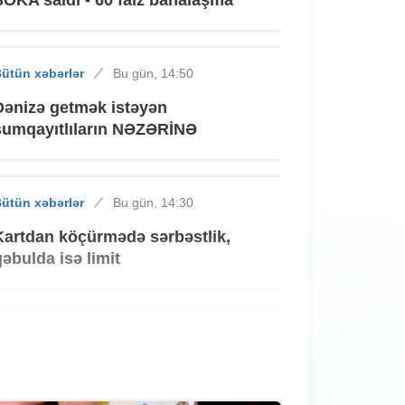
ütün xəbərlər
Bu gün, 14:50
Dənizə getmək istəyən
sumqayıtlıların NƏZƏRİNƏ
ütün xəbərlər
Bu gün, 14:30
Kartdan köçürmədə sərbəstlik,
qəbulda isə limit
ütün xəbərlər
Bu gün, 14:10
Sumqayıtda binada PARTLAYIŞ -
VİDEO