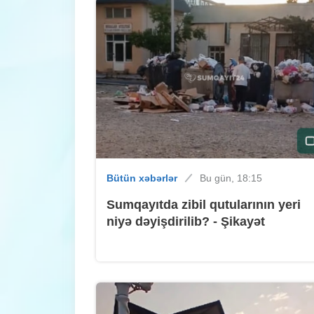
Bütün xəbərlər
Bu gün, 18:15
Sumqayıtda zibil qutularının yeri
niyə dəyişdirilib? - Şikayət