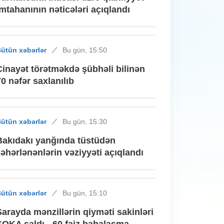
imtahanının nəticələri açıqlandı
ütün xəbərlər
Bu gün, 15:50
Cinayət törətməkdə şübhəli bilinən
70 nəfər saxlanılıb
ütün xəbərlər
Bu gün, 15:30
Bakıdakı yanğında tüstüdən
zəhərlənənlərin vəziyyəti açıqlandı
ütün xəbərlər
Bu gün, 15:10
Sarayda mənzillərin qiyməti sakinləri
ŞOKA saldı - 60 faiz bahalaşma