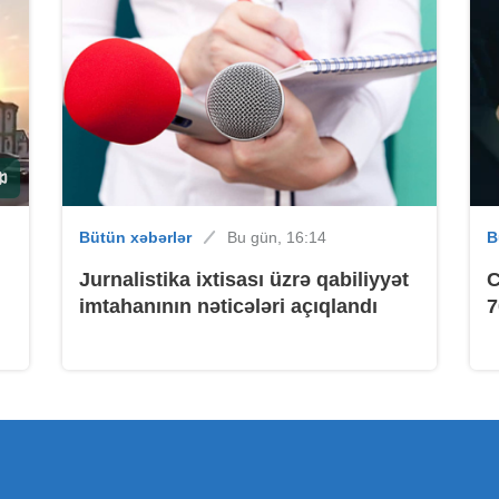
B
Bütün xəbərlər
Bu gün, 16:14
B
Jurnalistika ixtisası üzrə qabiliyyət
C
imtahanının nəticələri açıqlandı
7
K