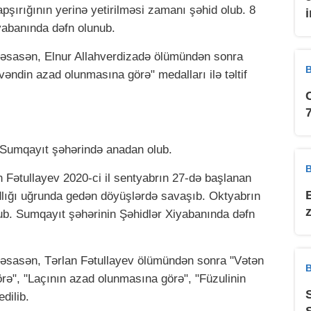
pşırığının yerinə yetirilməsi zamanı şəhid olub. 8
yabanında dəfn olunub.
 əsasən, Elnur Allahverdizadə ölümündən sonra
B
ndin azad olunmasına görə" medalları ilə təltif
 Sumqayıt şəhərində anadan olub.
B
Fətullayev 2020-ci il sentyabrın 27-də başlanan
lığı uğrunda gedən döyüşlərdə savaşıb. Oktyabrın
ub. Sumqayıt şəhərinin Şəhidlər Xiyabanında dəfn
 əsasən, Tərlan Fətullayev ölümündən sonra "Vətən
B
rə", "Laçının azad olunmasına görə", "Füzulinin
dilib.