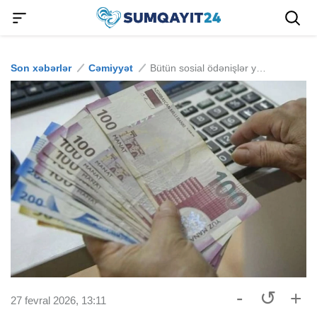
Son xəbərlər
Cəmiyyət
Bütün sosial ödənişlər yekunlaşdı
-
↺
+
27 fevral 2026, 13:11