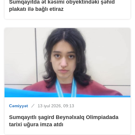
Sumqayıtda ət kəsimi obyektindəki şəhid
plakatı ilə bağlı etiraz
Cəmiyyət
13 iyul 2026, 09:13
Sumqayıtlı şagird Beynəlxalq Olimpiadada
tarixi uğura imza atdı