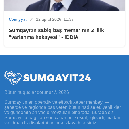
Cəmiyyət
22 aprel 2026, 11:37
Sumqayıtın sabiq baş memarının 3 illik
"varlanma hekayəsi" - İDDİA
Bütün hüquqlar qorunur © 2026
Sumqayıtın ən operativ və etibarlı xəbər mənbəyi —
şəhərdə və regionda baş verən bütün hadisələr, yeniliklər
və gündəmin ən vacib mövzuları bir arada! Burada siz
Sumqayıtla bağlı ən son xəbərləri, sosial, iqtisadi, mədəni
və idman hadisələrini anında izləyə bilərsiniz.