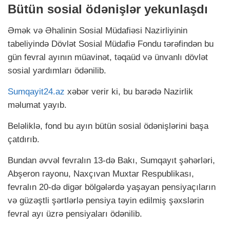
Bütün sosial ödənişlər yekunlaşdı
Əmək və Əhalinin Sosial Müdafiəsi Nazirliyinin
tabeliyində Dövlət Sosial Müdafiə Fondu tərəfindən bu
gün fevral ayının müavinət, təqaüd və ünvanlı dövlət
sosial yardımları ödənilib.
Sumqayit24.az
xəbər verir ki, bu barədə Nazirlik
məlumat yayıb.
Beləliklə, fond bu ayın bütün sosial ödənişlərini başa
çatdırıb.
Bundan əvvəl fevralın 13-də Bakı, Sumqayıt şəhərləri,
Abşeron rayonu, Naxçıvan Muxtar Respublikası,
fevralın 20-də digər bölgələrdə yaşayan pensiyaçıların
və güzəştli şərtlərlə pensiya təyin edilmiş şəxslərin
fevral ayı üzrə pensiyaları ödənilib.