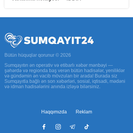
Bütün hüquqlar qorunur © 2026
Sumqayıtın ən operativ və etibarlı xəbər mənbəyi —
şəhərdə və regionda baş verən bütün hadisələr, yeniliklər
və gündəmin ən vacib mövzuları bir arada! Burada siz
Sumqayıtla bağlı ən son xəbərləri, sosial, iqtisadi, mədəni
və idman hadisələrini anında izləyə bilərsiniz.
Haqqımızda
Reklam