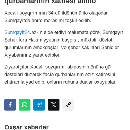
qurbanlarının xatirəsi anılıb
Xocalı soyqırımının 34-cü ildönümü ilə əlaqədar
Sumqayıtda anım mərasimi təşkil edilib.
Sumqayit24.az
-ın əldə etdiyi məlumata görə, Sumqayıt
Şəhər İcra Hakimiyyətinin başçısı, müxtəlif dövlət
qurumlarının əməkdaşları və şəhər sakinləri Şəhidlər
Xiyabanını ziyarət ediblər.
Ziyarətçilər Xocalı soyqırımı abidəsinin önünə gül
dəstələri düzərək faciə qurbanlarının əziz xatirəsini
ehtiramla yad edib, onların ruhuna dualar oxuyublar.
Oxşar xəbərlər