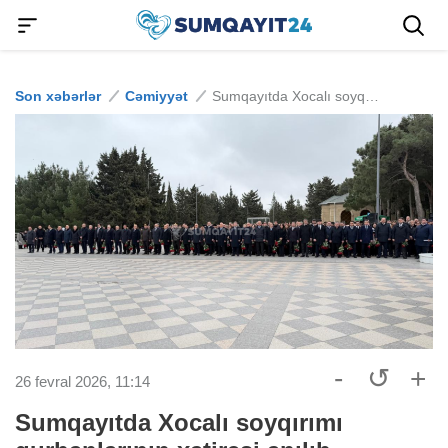
Son xəbərlər
Cəmiyyət
Sumqayıtda Xocalı soyqırımı qurbanlarının xatirəsi anılıb
-
↺
+
26 fevral 2026, 11:14
Sumqayıtda Xocalı soyqırımı