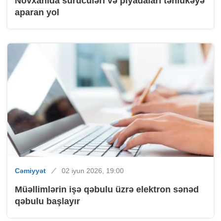
Novxanıda sürücüləri və piyadaları təhlükəyə
aparan yol
Cəmiyyət
02 iyun 2026, 19:00
Müəllimlərin işə qəbulu üzrə elektron sənəd
qəbulu başlayır