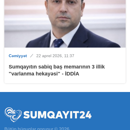
Cəmiyyət
22 aprel 2026, 11:37
Sumqayıtın sabiq baş memarının 3 illik
"varlanma hekayəsi" - İDDİA
Bütün hüquqlar qorunur © 2026