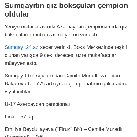
Sumqayıtın qız boksçuları çempion
oldular
Yeniyetmələr arasında Azərbaycan çempionatında qız
boksçuların mübarizəsinə yekun vurulub.
Sumqayit24.az
xəbər verir ki, Boks Mərkəzində təşkil
olunan yarışda 9 çəki dərəcəsi üzrə mükafatçılar
müəyyənləşib.
Sumqayıt boksçularından Cəmilə Muradlı və Fidan
Bakarova U-17 Azərbaycan çempionatının qalibi adına
yiyələniblər.
U-17 Azərbaycan çempionatı
Final - 57 kq
Emiliya Beydullayeva ("Firuz" BK) – Cəmilə Muradlı