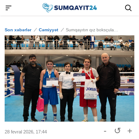
Son xəbərlər
Cəmiyyət
Sumqayıtın qız boksçuları çempion oldular
-
↺
+
28 fevral 2026, 17:44