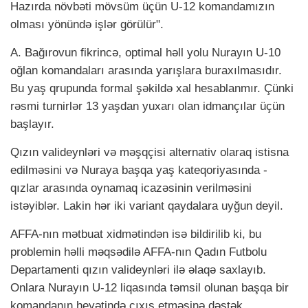
Hazırda növbəti mövsüm üçün U-12 komandamızın
olması yönündə işlər görülür".
A. Bağırovun fikrincə, optimal həll yolu Nurayın U-10
oğlan komandaları arasında yarışlara buraxılmasıdır.
Bu yaş qrupunda formal şəkildə xal hesablanmır. Çünki
rəsmi turnirlər 13 yaşdan yuxarı olan idmançılar üçün
başlayır.
Qızın valideynləri və məşqçisi alternativ olaraq istisna
edilməsini və Nuraya başqa yaş kateqoriyasında -
qızlar arasında oynamaq icazəsinin verilməsini
istəyiblər. Lakin hər iki variant qaydalara uyğun deyil.
AFFA-nın mətbuat xidmətindən
isə
bildirilib ki, bu
problemin həlli məqsədilə AFFA-nın Qadın Futbolu
Departamenti qızın valideynləri ilə əlaqə saxlayıb.
Onlara Nurayın U-12 liqasında təmsil olunan başqa bir
komandanın heyətində çıxış etməsinə dəstək