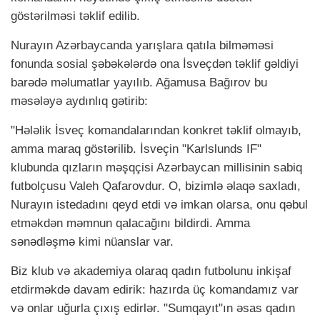
göstərilməsi təklif edilib.
Nurayın Azərbaycanda yarışlara qatıla bilməməsi
fonunda sosial şəbəkələrdə ona İsveçdən təklif gəldiyi
barədə məlumatlar yayılıb. Ağamusa Bağırov bu
məsələyə aydınlıq gətirib:
"Hələlik İsveç komandalarından konkret təklif olmayıb,
amma maraq göstərilib. İsveçin "Karlslunds IF"
klubunda qızların məşqçisi Azərbaycan millisinin sabiq
futbolçusu Valeh Qafarovdur. O, bizimlə əlaqə saxladı,
Nurayın istedadını qeyd etdi və imkan olarsa, onu qəbul
etməkdən məmnun qalacağını bildirdi. Amma
sənədləşmə kimi nüanslar var.
Biz klub və akademiya olaraq qadın futbolunu inkişaf
etdirməkdə davam edirik: hazırda üç komandamız var
və onlar uğurla çıxış edirlər. "Sumqayıt"ın əsas qadın