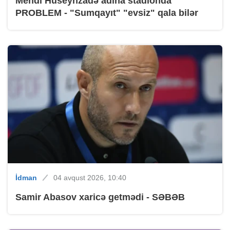
Mehdi Hüseynzadə adına stadionda
PROBLEM - "Sumqayıt" "evsiz" qala bilər
İdman
04 avqust 2026, 10:40
Samir Abasov xaricə getmədi - SƏBƏB