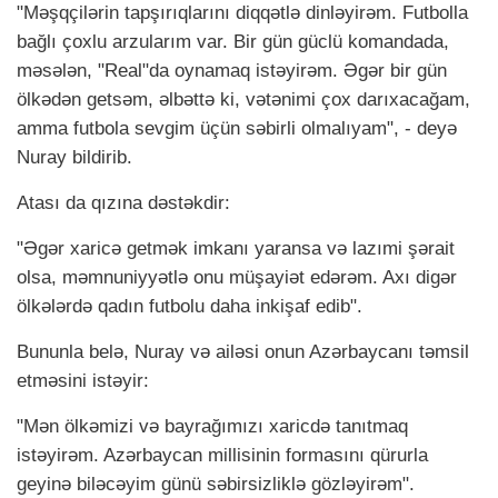
"Məşqçilərin tapşırıqlarını diqqətlə dinləyirəm. Futbolla
bağlı çoxlu arzularım var. Bir gün güclü komandada,
məsələn, "Real"da oynamaq istəyirəm. Əgər bir gün
ölkədən getsəm, əlbəttə ki, vətənimi çox darıxacağam,
amma futbola sevgim üçün səbirli olmalıyam", - deyə
Nuray bildirib.
Atası da qızına dəstəkdir:
"Əgər xaricə getmək imkanı yaransa və lazımi şərait
olsa, məmnuniyyətlə onu müşayiət edərəm. Axı digər
ölkələrdə qadın futbolu daha inkişaf edib".
Bununla belə, Nuray və ailəsi onun Azərbaycanı təmsil
etməsini istəyir:
"Mən ölkəmizi və bayrağımızı xaricdə tanıtmaq
istəyirəm. Azərbaycan millisinin formasını qürurla
geyinə biləcəyim günü səbirsizliklə gözləyirəm".