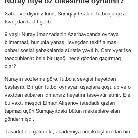
Nuray niyə öz ölkəsində oynamır?
Xəbər verdiyimiz kimi, Sumqayıt sakini futbolçu qıza
İsveçdən təklif gəlib.
9 yaşlı Nuray İmanzadənin Azərbaycanda oynaya
bilməməsi, bununla yanaşı İsveçdən təklif alması
xəbəri sosial şəbəkələrdə sürətlə yayılıb. Cəmiyyət isə
təəccüblənir: belə bir uşağı necə gözdən qaçırmaq
olar?
Nurayın sözlərinə görə, futbola sevgisi həyətdən
başlayıb. Bir gün futbol oynayan uşaqlara qoşulub və o
vaxtdan etibarən idmansız həyatını təsəvvür etmir. Elə
bu vaxt, məşqçi Elman Alışanov istedadlı qızları
tapmaq üçün Sumqayıtdakı bütün məktəblərə elan
göndərmişdi.
Təsadüf elə gətirib ki, akademiya əməkdaşlarından biri