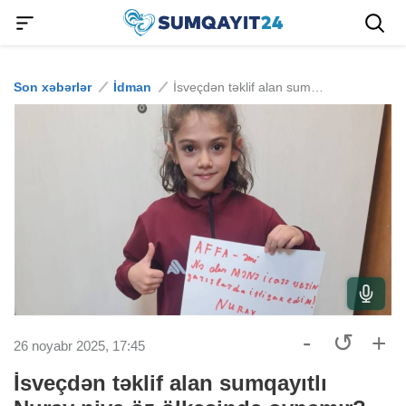
Son xəbərlər
İdman
İsveçdən təklif alan sumqayıtlı Nuray niyə öz ölkəsində oynamır?
-
↺
+
26 noyabr 2025, 17:45
İsveçdən təklif alan sumqayıtlı