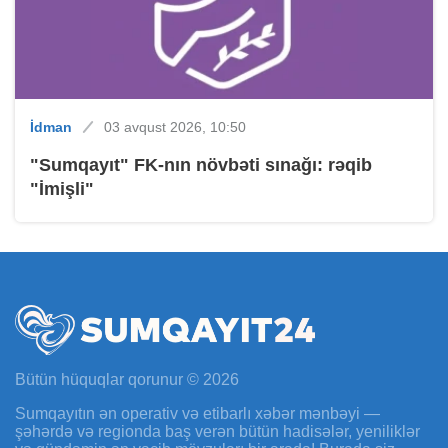
İdman
03 avqust 2026, 10:50
"Sumqayıt" FK-nın növbəti sınağı: rəqib
"İmişli"
Bütün hüquqlar qorunur © 2026
Sumqayıtın ən operativ və etibarlı xəbər mənbəyi —
şəhərdə və regionda baş verən bütün hadisələr, yeniliklər