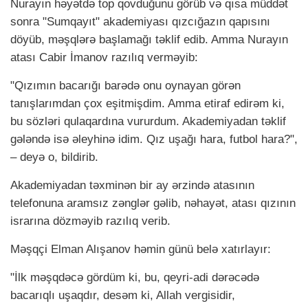
Nurayın həyətdə top qovduğunu görüb və qısa müddət
sonra "Sumqayıt" akademiyası qızcığazın qapısını
döyüb, məşqlərə başlamağı təklif edib. Amma Nurayın
atası Cabir İmanov razılıq verməyib:
"Qızımın bacarığı barədə onu oynayan görən
tanışlarımdan çox eşitmişdim. Amma etiraf edirəm ki,
bu sözləri qulaqardına vururdum. Akademiyadan təklif
gələndə isə əleyhinə idim. Qız uşağı hara, futbol hara?",
– deyə o, bildirib.
Akademiyadan təxminən bir ay ərzində atasının
telefonuna aramsız zənglər gəlib, nəhayət, atası qızının
israrına dözməyib razılıq verib.
Məşqçi Elman Alışanov həmin günü belə xatırlayır:
"İlk məşqdəcə gördüm ki, bu, qeyri-adi dərəcədə
bacarıqlı uşaqdır, desəm ki, Allah vergisidir,