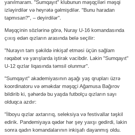
yanılmaram. "Sumqayıt" klubunun məşqçiləri məşqi
izləyirdilər və heyrətə gəlmişdilər. "Bunu haradan
tapmısan?", – deyirdilər".
Məşqçinin sözlərinə görə, Nuray U-16 komandasında
çıxış edən qızların arasında belə seçilir:
"Nurayın tam şəkildə inkişaf etməsi üçün sağlam
rəqabət və yarışlarda iştirak vacibdir. Lakin "Sumqayıt"
U-12 qızlar liqasında təmsil olunmur".
"Sumqayıt" akademiyasının aşağı yaş qrupları üzrə
koordinatoru və əməkdar məşqçi Ağamusa Bağırov
bildirib ki, şəhərdə bu yaşda futbolçu qızların sayı
olduqca azdır:
"İlboyu qızlar axtarırıq, seleksiya və festivallar təşkil
edirik. Pandemiyaya qədər hər şey yaxşı gedirdi, lakin
sonra qadın komandalarının inkişafı dayanmış oldu.