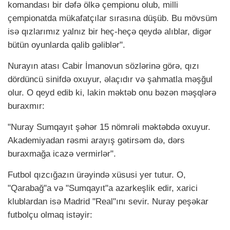
komandası bir dəfə ölkə çempionu olub, milli
çempionatda mükafatçılar sırasına düşüb. Bu mövsüm
isə qızlarımız yalnız bir heç-heçə qeydə alıblar, digər
bütün oyunlarda qalib gəliblər".
Nurayın atası Cabir İmanovun sözlərinə görə, qızı
dördüncü sinifdə oxuyur, əlaçıdır və şahmatla məşğul
olur. O qeyd edib ki, lakin məktəb onu bəzən məşqlərə
buraxmır:
"Nuray Sumqayıt şəhər 15 nömrəli məktəbdə oxuyur.
Akademiyadan rəsmi arayış gətirsəm də, dərs
buraxmağa icazə vermirlər".
Futbol qızcığazın ürəyində xüsusi yer tutur. O,
"Qarabağ"a və "Sumqayıt"a azarkeşlik edir, xarici
klublardan isə Madrid "Real"ını sevir. Nuray peşəkar
futbolçu olmaq istəyir: