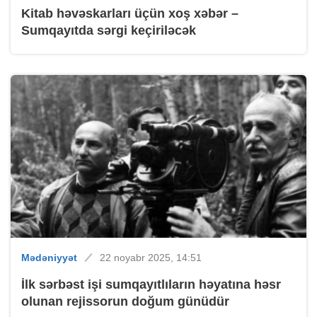
Kitab həvəskarları üçün xoş xəbər –
Sumqayıtda sərgi keçiriləcək
Mədəniyyət
22 noyabr 2025, 14:51
İlk sərbəst işi sumqayıtlıların həyatına həsr
olunan rejissorun doğum günüdür