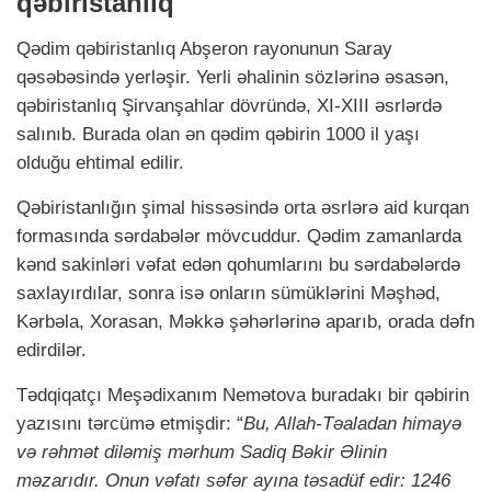
qəbiristanlıq
Qədim qəbiristanlıq Abşeron rayonunun Saray
qəsəbəsində yerləşir. Yerli əhalinin sözlərinə əsasən,
qəbiristanlıq Şirvanşahlar dövründə, XI-XIII əsrlərdə
salınıb. Burada olan ən qədim qəbirin 1000 il yaşı
olduğu ehtimal edilir.
Qəbiristanlığın şimal hissəsində orta əsrlərə aid kurqan
formasında sərdabələr mövcuddur. Qədim zamanlarda
kənd sakinləri vəfat edən qohumlarını bu sərdabələrdə
saxlayırdılar, sonra isə onların sümüklərini Məşhəd,
Kərbəla, Xorasan, Məkkə şəhərlərinə aparıb, orada dəfn
edirdilər.
Tədqiqatçı Meşədixanım Nemətova buradakı bir qəbirin
yazısını tərcümə etmişdir: “
Bu, Allah-Təaladan himayə
və rəhmət diləmiş mərhum Sadiq Bəkir Əlinin
məzarıdır. Onun vəfatı səfər ayına təsadüf edir: 1246