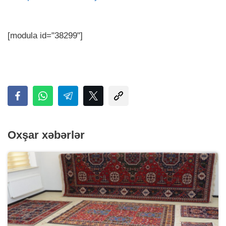
[modula id="38299"]
Oxşar xəbərlər