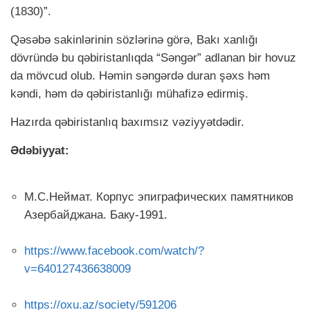
(1830)”.
Qəsəbə sakinlərinin sözlərinə görə, Bakı xanlığı
dövründə bu qəbiristanlıqda “Səngər” adlanan bir hovuz
da mövcud olub. Həmin səngərdə duran şəxs həm
kəndi, həm də qəbiristanlığı mühafizə edirmiş.
Hazırda qəbiristanlıq baxımsız vəziyyətdədir.
Ədəbiyyat:
М.С.Неймат. Корпус эпиграфических памятников
Азербайджана. Баку-1991.
https://www.facebook.com/watch/?
v=640127436638009
https://oxu.az/society/591206