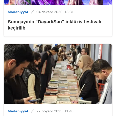
Mədəniyyət
04 dekabr 2025, 13:31
Sumqayıtda "DəyərliSən" inklüziv festivalı
keçirilib
Mədəniyyət
27 noyabr 2025, 11:40