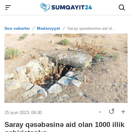
Son xəbərlər
Mədəniyyət
Saray qəsəbəsinə aid olan 1000 illik qəbiristanlıq
-
↺
+
25 iyun 2023, 06:30
Saray qəsəbəsinə aid olan 1000 illik