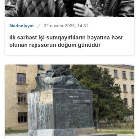
Mədəniyyət
22 noyabr 2025, 14:51
İlk sərbəst işi sumqayıtlıların həyatına həsr
olunan rejissorun doğum günüdür