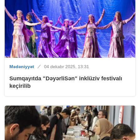
Mədəniyyət
04 dekabr 2025, 13:31
Sumqayıtda "DəyərliSən" inklüziv festivalı
keçirilib