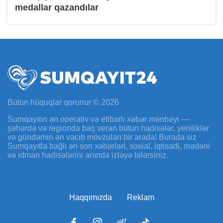
medallar qazandılar
Bütün hüquqlar qorunur © 2026
Sumqayıtın ən operativ və etibarlı xəbər mənbəyi —
şəhərdə və regionda baş verən bütün hadisələr, yeniliklər
və gündəmin ən vacib mövzuları bir arada! Burada siz
Sumqayıtla bağlı ən son xəbərləri, sosial, iqtisadi, mədəni
və idman hadisələrini anında izləyə bilərsiniz.
Haqqımızda
Reklam