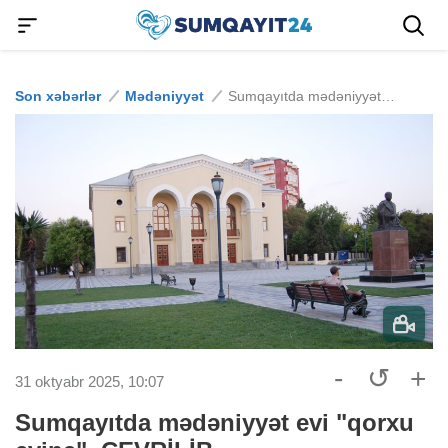
Son xəbərlər
Mədəniyyət
Sumqayıtda mədəniyyət evi "qorxu evinə" ÇEVRİLİB
-
↺
+
31 oktyabr 2025, 10:07
Sumqayıtda mədəniyyət evi "qorxu