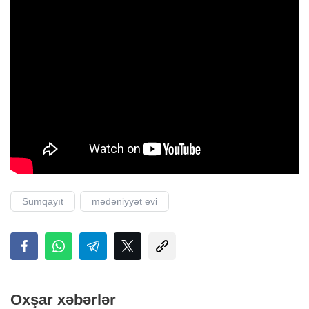
Sumqayıt
mədəniyyət evi
Oxşar xəbərlər