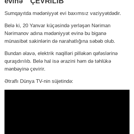
evinə" ÇEVRİLİB
Sumqayıtda mədəniyyət evi baxımsız vəziyyətdədir.
Belə ki, 20 Yanvar küçəsində yerləşən Nəriman
Nərimanov adına mədəniyyət evinə bu biganə
münasibət sakinlərin də narahatlığına səbəb olub.
Bundan əlavə, elektrik naqilləri pilləkən qəfəslərinə
quraşdırılıb. Belə hal isə ərazini həm də təhlükə
mənbəyinə çevirir.
Ətraflı Dünya TV-nin süjetində: