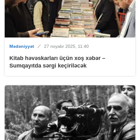
Mədəniyyət
27 noyabr 2025, 11:40
Kitab həvəskarları üçün xoş xəbər –
Sumqayıtda sərgi keçiriləcək