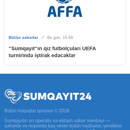
Bütün xəbərlər
Bu gün, 15:55
"Sumqayıt"ın qız futbolçuları UEFA
turnirində iştirak edəcəklər
Bütün hüquqlar qorunur © 2026
Sumqayıtın ən operativ və etibarlı xəbər mənbəyi —
şəhərdə və regionda baş verən bütün hadisələr, yeniliklər