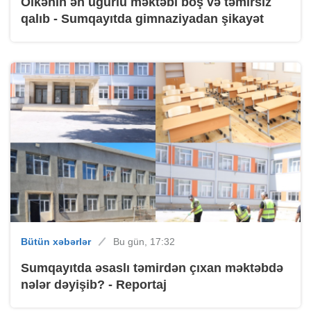
Ölkənin ən uğurlu məktəbi boş və təmirsiz
qalıb - Sumqayıtda gimnaziyadan şikayət
Bütün xəbərlər
Bu gün, 17:32
Sumqayıtda əsaslı təmirdən çıxan məktəbdə
nələr dəyişib? - Reportaj