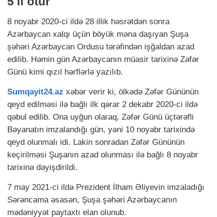
5 il ötür
8 noyabr 2020-ci ildə 28 illik həsrətdən sonra
Azərbaycan xalqı üçün böyük məna daşıyan Şuşa
şəhəri Azərbaycan Ordusu tərəfindən işğaldan azad
edilib. Həmin gün Azərbaycanın müasir tarixinə Zəfər
Günü kimi qızıl hərflərlə yazılıb.
Sumqayit24.az
xəbər verir ki, ölkədə Zəfər Gününün
qeyd edilməsi ilə bağlı ilk qərar 2 dekabr 2020-ci ildə
qəbul edilib. Ona uyğun olaraq, Zəfər Günü üçtərəfli
Bəyanatın imzalandığı gün, yəni 10 noyabr tarixində
qeyd olunmalı idi. Lakin sonradan Zəfər Gününün
keçirilməsi Şuşanın azad olunması ilə bağlı 8 noyabr
tarixinə dəyişdirildi.
7 may 2021-ci ildə Prezident İlham Əliyevin imzaladığı
Sərəncama əsasən, Şuşa şəhəri Azərbaycanın
mədəniyyət paytaxtı elan olunub.