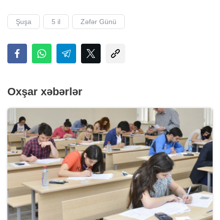
Şuşa
5 il
Zəfər Günü
Oxşar xəbərlər