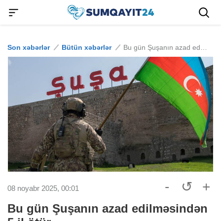
Son xəbərlər
Bütün xəbərlər
Bu gün Şuşanın azad edilməsindən 5 il ötür
-
↺
+
08 noyabr 2025, 00:01
Bu gün Şuşanın azad edilməsindən